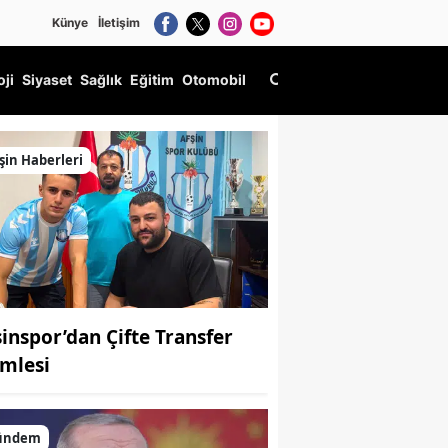
Künye
İletişim
oji
Siyaset
Sağlık
Eğitim
Otomobil
şin Haberleri
şinspor’dan Çifte Transfer
mlesi
ündem