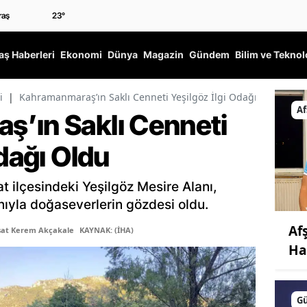
23
°
ş Haberleri
Ekonomi
Dünya
Magazin
Gündem
Bilim ve Teknol
i
|
Kahramanmaraş’ın Saklı Cenneti Yeşilgöz İlgi Odağı Oldu
Af
’ın Saklı Cenneti
Odağı Oldu
 ilçesindeki Yeşilgöz Mesire Alanı,
nıyla doğaseverlerin gözdesi oldu.
Af
şat Kerem Akçakale
KAYNAK: (İHA)
Ha
G