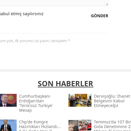
abul etmiş sayılırsınız
GÖNDER
yorum yok, ilk yorumu siz yazın, tartışalım *
SON HABERLER
Cumhurbaşkanı
Dervişoğlu: İhanet
Erdoğan'dan
Belgesini Kabul
'terörsüz Türkiye'
Etmeyeceğiz
Mesajı
Chp'de Kongre
Temmuz'da 107 Bi
Hazırlıkları Hızlandı...
Gıda Denetimine 2