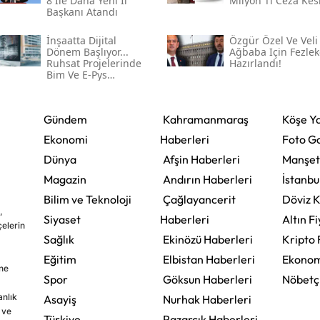
8 Ile Daha Yeni Il
Milyon Tl Ceza Kesi
Başkanı Atandı
İnşaatta Dijital
Özgür Özel Ve Veli
Dönem Başlıyor...
Ağbaba Için Fezlek
Ruhsat Projelerinde
Hazırlandı!
Bim Ve E-Pys
Zorunluluğu Geliyor
Gündem
Kahramanmaraş
Köşe Ya
Ekonomi
Haberleri
Foto Ga
Dünya
Afşin Haberleri
Manşet
Magazin
Andırın Haberleri
İstanbu
Bilim ve Teknoloji
Çağlayancerit
Döviz K
,
Siyaset
Haberleri
Altın Fi
çelerin
Sağlık
Ekinözü Haberleri
Kripto 
Eğitim
Elbistan Haberleri
Ekonom
ine
Spor
Göksun Haberleri
Nöbetç
nlık
Asayiş
Nurhak Haberleri
 ve
Türkiye
Pazarcık Haberleri