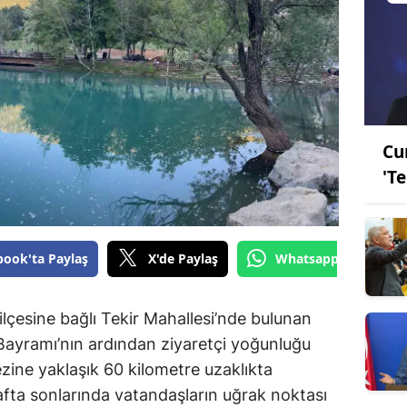
Cu
'T
book'ta Paylaş
X'de Paylaş
Whatsapp'tan Gönde
çesine bağlı Tekir Mahallesi’nde bulunan
Bayramı’nın ardından ziyaretçi yoğunluğu
ine yaklaşık 60 kilometre uzaklıkta
hafta sonlarında vatandaşların uğrak noktası