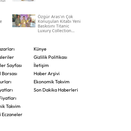
ldi
Özgür Aras'ın Çok
e
Konuşulan Kitabı Yeni
Baskısını Titanic
Luxury Collection
Bodrum'da Kutladı
zarları
Künye
leriler
Gizlilik Politikası
ler Sayfası
İletişim
l Borsası
Haber Arşivi
urları
Ekonomik Takvim
yatları
Son Dakika Haberleri
Fiyatları
ik Takvim
i Eczaneler