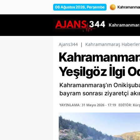
06 Ağustos 2026, Perşembe
Kahramanmara
Ajans344
|
Kahramanmaraş Haberler
Kahramanmaraş
Yeşilgöz İlgi 
Kahramanmaraş’ın Onikişubat
bayram sonrası ziyaretçi akı
YAYINLAMA: 31 Mayıs 2026 - 17:19
EDİTÖR: Kür