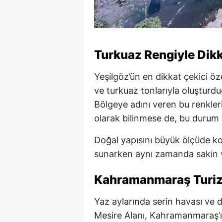
Turkuaz Rengiyle Dik
Yeşilgöz’ün en dikkat çekici öz
ve turkuaz tonlarıyla oluşturd
Bölgeye adını veren bu renkler
olarak bilinmese de, bu durum Y
Doğal yapısını büyük ölçüde kor
sunarken aynı zamanda sakin v
Kahramanmaraş Turizm
Yaz aylarında serin havası ve d
Mesire Alanı, Kahramanmaraş’ı