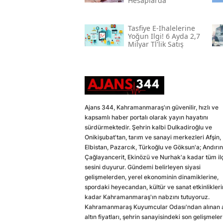
Hesaplarda
Tasfiye E-Ihalelerine
Yoğun Ilgi! 6 Ayda 2,7
Milyar Tl'lik Satış
Ajans 344, Kahramanmaraş'ın güvenilir, hızlı ve
kapsamlı haber portalı olarak yayın hayatını
sürdürmektedir. Şehrin kalbi Dulkadiroğlu ve
Onikişubat'tan, tarım ve sanayi merkezleri Afşin,
Elbistan, Pazarcık, Türkoğlu ve Göksun'a; Andırın
Çağlayancerit, Ekinözü ve Nurhak'a kadar tüm il
sesini duyurur. Gündemi belirleyen siyasi
gelişmelerden, yerel ekonominin dinamiklerine,
spordaki heyecandan, kültür ve sanat etkinlikler
kadar Kahramanmaraş'ın nabzını tutuyoruz.
Kahramanmaraş Kuyumcular Odası'ndan alınan a
altın fiyatları, şehrin sanayisindeki son gelişmeler