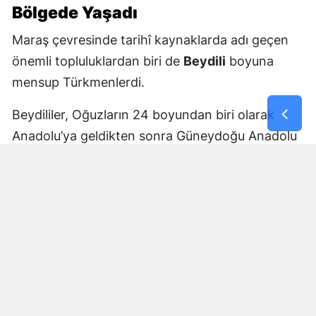
Bölgede Yaşadı
Maraş çevresinde tarihî kaynaklarda adı geçen
önemli topluluklardan biri de
Beydili
boyuna
mensup Türkmenlerdi.
Beydililer, Oğuzların 24 boyundan biri olarak
Anadolu’ya geldikten sonra Güneydoğu Anadolu
ve Çukurova çevresine yayıldı. Zamanla Dulkadirli
Türkmenlerinin önemli unsurlarından biri haline
geldiler.
Beydili boyuyla bağlantılı
Cerit ve Tecirli
aşiretlerinin
de Dulkadirli Türkmen toplulukları
arasında bulunduğu belirtiliyor. Ceritlerin kış
aylarını Amik Ovası’nda geçirip yaz aylarında