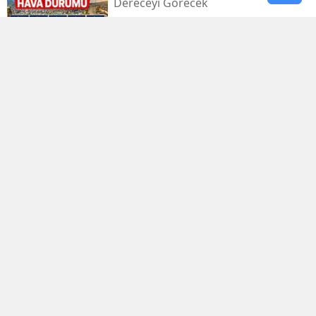
Dereceyi Görecek
Kahramanmaraş’taki Orman Yangını
Kontrol Altında
Kahramanmaraş Küçük Sanayi Sitesi
Yeniden Açıldı
Kahramanmaraşlı Zeynep Sude
Dünya Şampiyonu Oldu
Kahramanmaraş Kuzey Çevre
Yolu’nda Orman Yangını