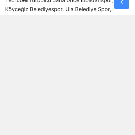
Tecrübeli futbolcu daha önce Elbistanspor,
Köyceğiz Belediyespor, Ula Belediye Spor,
Marmaris Gücü Spor Kulübü, Dalyanspor,
Ortaköy Spor, Göksun Ülkü Spor, Araban
Belediye Spor ve Elbistan Feda Spor formalarını
giydi.
Bölgesel Amatör Lig’de 12 karşılaşmada görev
alan Ali Çam, bu maçlarda bir gol kaydetti.
Çam’ın saha içindeki deneyimi ve farklı
kulüplerde edindiği tecrübeyle Afşinspor’un yeni
sezon hedeflerine katkı sağlaması bekleniyor.
Transfer Çalışmaları Devam Edecek
Afşinspor’un Muhammet Kadir Arslan ve Ali Çam
transferleriyle sınırlı kalmayacağı öğrenildi. Mavi-