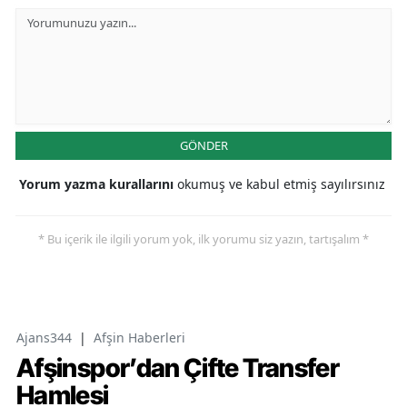
GÖNDER
Yorum yazma kurallarını
okumuş ve kabul etmiş sayılırsınız
* Bu içerik ile ilgili yorum yok, ilk yorumu siz yazın, tartışalım *
Ajans344
|
Afşin Haberleri
Afşinspor’dan Çifte Transfer
Hamlesi