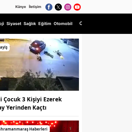
Künye
İletişim
oji
Siyaset
Sağlık
Eğitim
Otomobil
ayiş
ri Çocuk 3 Kişiyi Ezerek
ay Yerinden Kaçtı
ahramanmaraş Haberleri