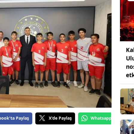
Ka
Ul
no
etk
book'ta Paylaş
X'de Paylaş
Whatsapp'tan Gönde