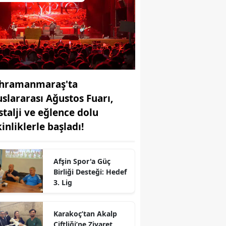
hramanmaraş'ta
uslararası Ağustos Fuarı,
stalji ve eğlence dolu
inliklerle başladı!
Afşin Spor'a Güç
Birliği Desteği: Hedef
3. Lig
r
Karakoç’tan Akalp
Çiftliği’ne Ziyaret