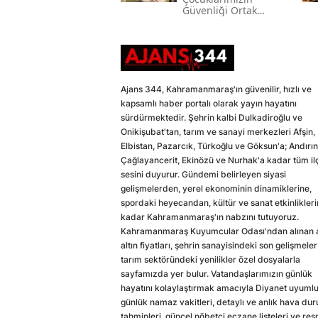
Güvenliği Ortak
Vazifemiz
Ajans 344, Kahramanmaraş'ın güvenilir, hızlı ve
kapsamlı haber portalı olarak yayın hayatını
sürdürmektedir. Şehrin kalbi Dulkadiroğlu ve
Onikişubat'tan, tarım ve sanayi merkezleri Afşin,
Elbistan, Pazarcık, Türkoğlu ve Göksun'a; Andırın
Çağlayancerit, Ekinözü ve Nurhak'a kadar tüm il
sesini duyurur. Gündemi belirleyen siyasi
gelişmelerden, yerel ekonominin dinamiklerine,
spordaki heyecandan, kültür ve sanat etkinlikler
kadar Kahramanmaraş'ın nabzını tutuyoruz.
Kahramanmaraş Kuyumcular Odası'ndan alınan a
altın fiyatları, şehrin sanayisindeki son gelişmeler
tarım sektöründeki yenilikler özel dosyalarla
sayfamızda yer bulur. Vatandaşlarımızın günlük
hayatını kolaylaştırmak amacıyla Diyanet uyuml
günlük namaz vakitleri, detaylı ve anlık hava du
tahminleri, güncel nöbetçi eczane listeleri ve res