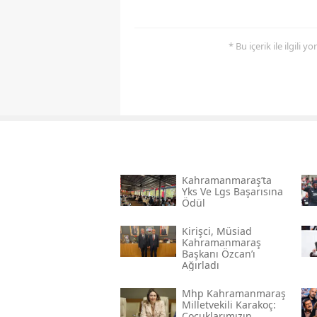
* Bu içerik ile ilgili 
Kahramanmaraş’ta
Yks Ve Lgs Başarısına
Ödül
Kirişci, Müsi̇ad
Kahramanmaraş
Başkanı Özcan’ı
Ağırladı
Mhp Kahramanmaraş
Milletvekili Karakoç:
Çocuklarımızın