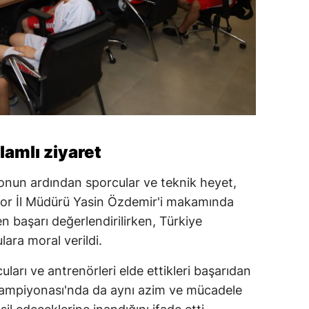
amlı ziyaret
onun ardından sporcular ve teknik heyet,
r İl Müdürü Yasin Özdemir'i makamında
len başarı değerlendirilirken, Türkiye
ara moral verildi.
ları ve antrenörleri elde ettikleri başarıdan
 Şampiyonası'nda da aynı azim ve mücadele