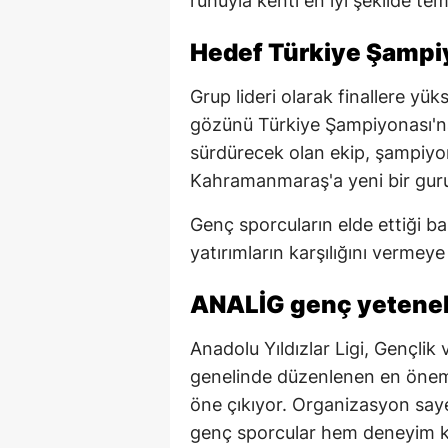
ruhuyla kenti en iyi şekilde tem
Hedef Türkiye Şampi
Grup lideri olarak finallere yü
gözünü Türkiye Şampiyonası'na ç
sürdürecek olan ekip, şampiyon
Kahramanmaraş'a yeni bir guru
Genç sporcuların elde ettiği ba
yatırımların karşılığını vermey
ANALİG genç yetenek
Anadolu Yıldızlar Ligi, Gençlik
genelinde düzenlenen en önemli
öne çıkıyor. Organizasyon say
genç sporcular hem deneyim ka