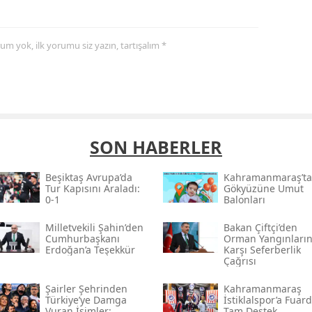
yorum yok, ilk yorumu siz yazın, tartışalım *
SON HABERLER
Beşiktaş Avrupa’da
Kahramanmaraş’ta
Tur Kapısını Araladı:
Gökyüzüne Umut
0-1
Balonları
Milletvekili Şahin’den
Bakan Çiftçi’den
Cumhurbaşkanı
Orman Yangınları
Erdoğan’a Teşekkür
Karşı Seferberlik
Çağrısı
Şairler Şehrinden
Kahramanmaraş
Türkiye’ye Damga
İstiklalspor’a Fuar
Vuran İsimler:
Tam Destek