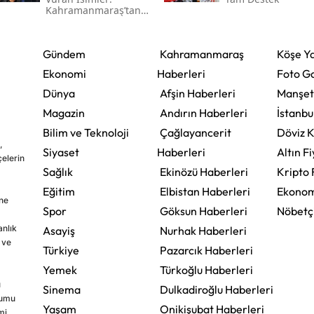
Kahramanmaraş’tan
Çıkan Ünlüler
Gündem
Kahramanmaraş
Köşe Ya
Ekonomi
Haberleri
Foto Ga
Dünya
Afşin Haberleri
Manşet
Magazin
Andırın Haberleri
İstanbu
Bilim ve Teknoloji
Çağlayancerit
Döviz K
,
Siyaset
Haberleri
Altın Fi
çelerin
Sağlık
Ekinözü Haberleri
Kripto 
Eğitim
Elbistan Haberleri
Ekonom
ine
Spor
Göksun Haberleri
Nöbetç
nlık
Asayiş
Nurhak Haberleri
 ve
Türkiye
Pazarcık Haberleri
Yemek
Türkoğlu Haberleri
u
Sinema
Dulkadiroğlu Haberleri
rumu
Yaşam
Onikişubat Haberleri
mi