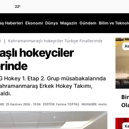
22
°
ş Haberleri
Ekonomi
Dünya
Magazin
Gündem
Bilim ve Teknol
i
|
Kahramanmaraşlı hokeyciler Türkiye Finallerinde
As
lı hokeyciler
erinde
 Hokey 1. Etap 2. Grup müsabakalarında
Kahramanmaraş Erkek Hokey Takımı,
aldı.
Bi
Ol
: 25 Haziran 2026 - 19:06
EDİTÖR: Fatma TOPTAŞ
MUHABİR: mehmet sepetçi
K