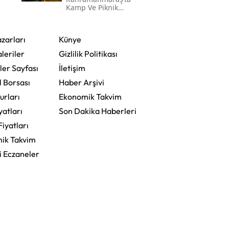
Kamp Ve Piknik
Yapılabilecek En
Güzel Alanlar
zarları
Künye
leriler
Gizlilik Politikası
ler Sayfası
İletişim
l Borsası
Haber Arşivi
urları
Ekonomik Takvim
yatları
Son Dakika Haberleri
Fiyatları
ik Takvim
i Eczaneler