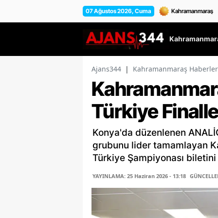
07 Ağustos 2026, Cuma
Kahramanmara
Ajans344
|
Kahramanmaraş Haberler
Kahramanmaraş
Türkiye Finall
Konya'da düzenlenen ANALİG
grubunu lider tamamlayan 
Türkiye Şampiyonası biletini 
YAYINLAMA: 25 Haziran 2026 - 13:18
GÜNCELLEME