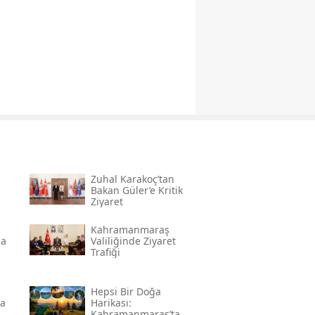
Zuhal Karakoç’tan
Bakan Güler’e Kritik
Ziyaret
Kahramanmaraş
na
Valiliğinde Ziyaret
Trafiği
Hepsi Bir Doğa
da
Harikası:
Kahramanmaraş’ta