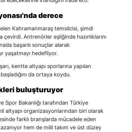
sil edeceklerine inandığını ifade etti.
yonası'nda derece
kselen Kahramanmaraş temsilcisi, şimdi
evirdi. Antrenörler eşliğinde hazırlıklarını
ada başarılı sonuçlar alarak
r yaşatmayı hedefliyor.
şarı, kentte altyapı sporlarına yapılan
e başladığını da ortaya koydu.
leri buluşturuyor
 ve Spor Bakanlığı tarafından Türkiye
 altyapı organizasyonlarından biri olarak
esinde farklı branşlarda mücadele eden
zanıyor hem de milli takım ve üst düzey