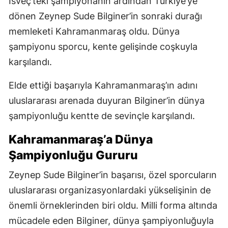
de Kahramanmaraş adına önemli bir başarı
olarak kayıtlara geçti. Dünya şampiyonluğu ile
birlikte altın madalyanın sahibi olan genç sporcu,
Türkiye’ye büyük bir gurur yaşattı.
Dünya Şampiyonu Memleketine
Döndü
İsveç’teki şampiyonanın ardından Türkiye’ye
dönen Zeynep Sude Bilginer’in sonraki durağı
memleketi Kahramanmaraş oldu. Dünya
şampiyonu sporcu, kente gelişinde coşkuyla
karşılandı.
Elde ettiği başarıyla Kahramanmaraş’ın adını
uluslararası arenada duyuran Bilginer’in dünya