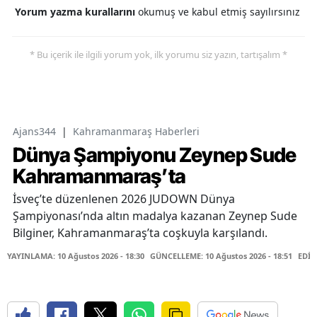
Yorum yazma kurallarını
okumuş ve kabul etmiş sayılırsınız
* Bu içerik ile ilgili yorum yok, ilk yorumu siz yazın, tartışalım *
Ajans344
|
Kahramanmaraş Haberleri
Dünya Şampiyonu Zeynep Sude
Kahramanmaraş’ta
İsveç’te düzenlenen 2026 JUDOWN Dünya
Şampiyonası’nda altın madalya kazanan Zeynep Sude
Bilginer, Kahramanmaraş’ta coşkuyla karşılandı.
YAYINLAMA: 10 Ağustos 2026 - 18:30
GÜNCELLEME: 10 Ağustos 2026 - 18:51
EDİT