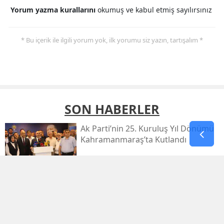
Yorum Yazın (500 Karakter)
GÖNDER
Yorum yazma kurallarını
okumuş ve kabul etmiş sayılırsınız
* Bu içerik ile ilgili yorum yok, ilk yorumu siz yazın, tartışalım *