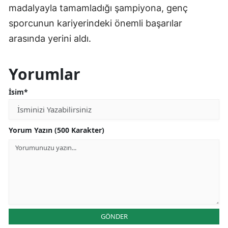
Hamidiye Bekir Topçuoğlu Özel Eğitim ve
Rehabilitasyon Merkezi öğrencisi Zeynep Sude
Bilginer’in elde ettiği dünya şampiyonluğu, spor
camiasında ve kentte gurur kaynağı oldu.
İsveç’te Türkiye adına tatamiye çıkan milli
sporcu, dünya şampiyonluğu unvanıyla
Kahramanmaraş’a döndü. Bilginer’in altın
madalyayla tamamladığı şampiyona, genç
sporcunun kariyerindeki önemli başarılar
arasında yerini aldı.
Yorumlar
İsim*