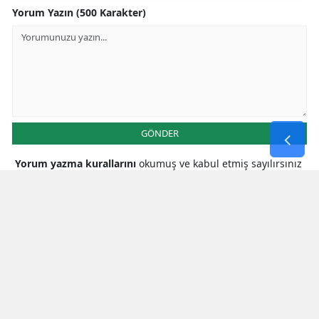
Yorum Yazın (500 Karakter)
GÖNDER
Yorum yazma kurallarını
okumuş ve kabul etmiş sayılırsınız
* Bu içerik ile ilgili yorum yok, ilk yorumu siz yazın, tartışalım *
SON HABERLER