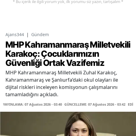
* Bu içerik ile ilgili yorum yok, ilk yorumu siz yazın, tartışalım *
Ajans344
|
Gündem
MHP Kahramanmaraş Milletvekili
Karakoç: Çocuklarımızın
Güvenliği Ortak Vazifemiz
MHP Kahramanmaraş Milletvekili Zuhal Karakoç,
Kahramanmaraş ve Şanlıurfa’daki okul olayları ile
dijital riskleri inceleyen komisyonun çalışmalarını
tamamladığını açıkladı.
YAYINLAMA: 07 Ağustos 2026 - 03:40
GÜNCELLEME: 07 Ağustos 2026 - 03:42
EDİT