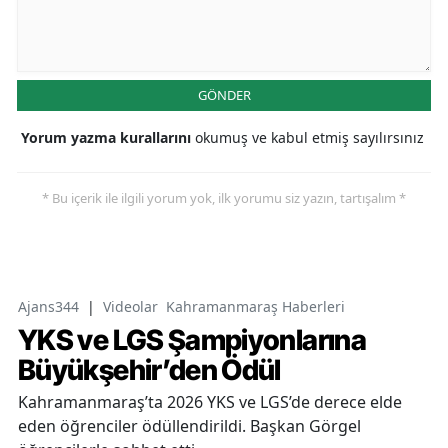
GÖNDER
Yorum yazma kurallarını
okumuş ve kabul etmiş sayılırsınız
* Bu içerik ile ilgili yorum yok, ilk yorumu siz yazın, tartışalım *
Ajans344
|
Videolar
Kahramanmaraş Haberleri
YKS ve LGS Şampiyonlarına
Büyükşehir’den Ödül
Kahramanmaraş’ta 2026 YKS ve LGS’de derece elde
eden öğrenciler ödüllendirildi. Başkan Görgel