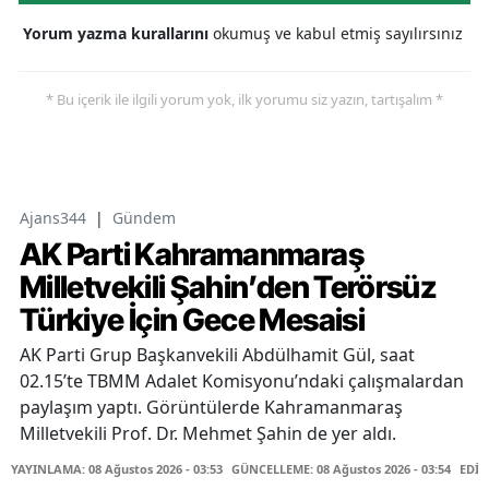
Yorum yazma kurallarını
okumuş ve kabul etmiş sayılırsınız
* Bu içerik ile ilgili yorum yok, ilk yorumu siz yazın, tartışalım *
Ajans344
|
Gündem
AK Parti Kahramanmaraş
Milletvekili Şahin’den Terörsüz
Türkiye İçin Gece Mesaisi
AK Parti Grup Başkanvekili Abdülhamit Gül, saat
02.15’te TBMM Adalet Komisyonu’ndaki çalışmalardan
paylaşım yaptı. Görüntülerde Kahramanmaraş
Milletvekili Prof. Dr. Mehmet Şahin de yer aldı.
YAYINLAMA: 08 Ağustos 2026 - 03:53
GÜNCELLEME: 08 Ağustos 2026 - 03:54
EDİT