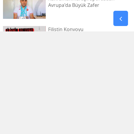
Avrupa'da Büyük Zafer
Filistin Konvoyu
Kahramanmaraş'tan Dualarla
Uğurlanacak
Afşinspor’dan Çifte Transfer Hamlesi
Cumhurbaşkanı Erdoğan'dan
'terörsüz Türkiye' Mesajı
Dervişoğlu: İhanet Belgesini Kabul
Etmeyeceğiz