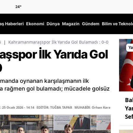
24
°
ş Haberleri
Ekonomi
Dünya
Magazin
Gündem
Bilim ve Teknol
i
|
Kahramanmaraşspor İlk Yarıda Gol Bulamadı : 0–0
Y
spor İlk Yarıda Gol
0
manda oynanan karşılaşmanın ilk
lara rağmen gol bulamadı; mücadele golsüz
Ba
Ya
25 Ocak 2026 - 14:14
EDİTÖR: TUĞBA TAPAR
MUHABİR: Orhan Karaçalı
Se