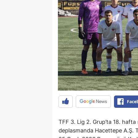
Face
TFF 3. Lig 2. Grup’ta 18. haf
deplasmanda Hacettepe A.Ş. Tür