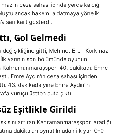
lmaz’ın ceza sahası içinde yerde kaldığı
 oluştu ancak hakem, aldatmaya yönelik
a sarı kart gösterdi.
ttı, Gol Gelmedi
u değişikliğine gitti; Mehmet Eren Korkmaz
ı. İlk yarının son bölümünde oyunun
an Kahramanmaraşspor, 40. dakikada Emre
aştı. Emre Aydın’ın ceza sahası içinden
itti. 43. dakikada yine Emre Aydın’ın
afa vuruşu üstten auta çıktı.
z Eşitlikle Girildi
baskısını artıran Kahramanmaraşspor, aradığı
tma dakikaları oynatılmadan ilk yarı 0–0