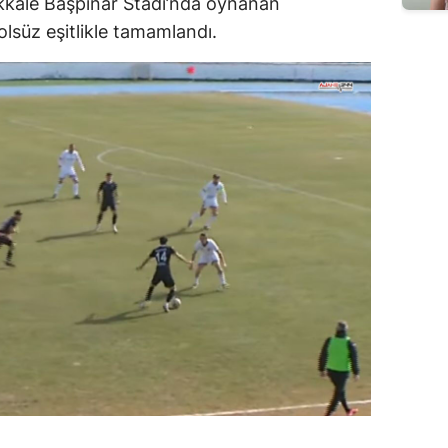
kkale Başpınar Stadı’nda oynanan
olsüz eşitlikle tamamlandı.