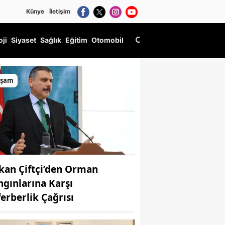
Künye
İletişim
oji
Siyaset
Sağlık
Eğitim
Otomobil
aşam
kan Çiftçi’den Orman
ngınlarına Karşı
ferberlik Çağrısı