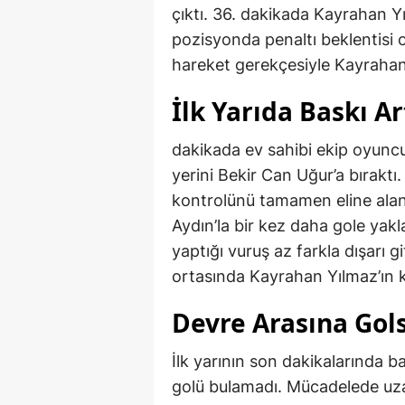
çıktı. 36. dakikada Kayrahan Yı
pozisyonda penaltı beklentisi
hareket gerekçesiyle Kayrahan’
İlk Yarıda Baskı Ar
dakikada ev sahibi ekip oyunc
yerini Bekir Can Uğur’a bırakt
kontrolünü tamamen eline al
Aydın’la bir kez daha gole yakl
yaptığı vuruş az farkla dışarı g
ortasında Kayrahan Yılmaz’ın k
Devre Arasına Golsü
İlk yarının son dakikalarında 
golü bulamadı. Mücadelede uza