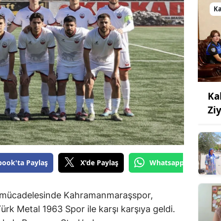
K
Ka
Ziy
book'ta Paylaş
X'de Paylaş
Whatsapp'tan Gönde
ta mücadelesinde Kahramanmaraşspor,
k Metal 1963 Spor ile karşı karşıya geldi.