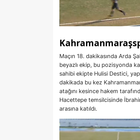
Kahramanmaraşspo
Maçın 18. dakikasında Arda Şahi
beyazlı ekip, bu pozisyonda k
sahibi ekipte Hulisi Destici, ya
dakikada bu kez Kahramanmaraş
atağını kesince hakem tarafında
Hacettepe temsilcisinde İbrahi
arasına katıldı.