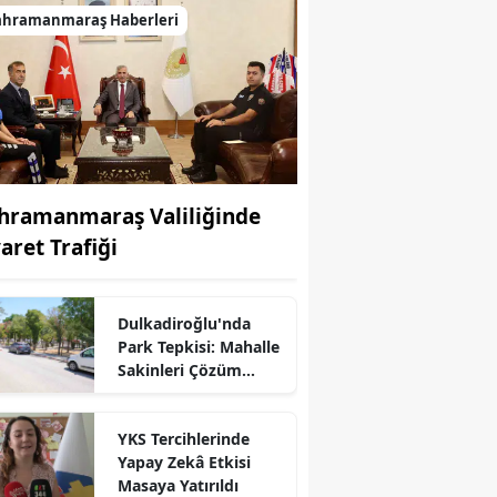
ahramanmaraş Haberleri
hramanmaraş Valiliğinde
aret Trafiği
Dulkadiroğlu'nda
Park Tepkisi: Mahalle
r
Sakinleri Çözüm
Bekliyor
YKS Tercihlerinde
Yapay Zekâ Etkisi
Masaya Yatırıldı