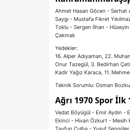
Ahmet Hasan Göcen - Serhat
Saygı - Mustafa Fikret Yıkıl
Toklu - Sergen İlhan - Hüseyin
Çakmak
Yedekler:
16. Alper Adıyaman, 22. Muham
Onur Tazegül, 3. Bedirhan Çeti
Kadir Yağız Karaca, 11. Mehme
Teknik Sorumlu: Osman Bozku
Ağrı 1970 Spor İlk 
Vedat Böyügül - Emir Aydın - 
Ekinci - Hivan Özkurt - Mesih
Tayfun Çulha - Yusuf Şengüler