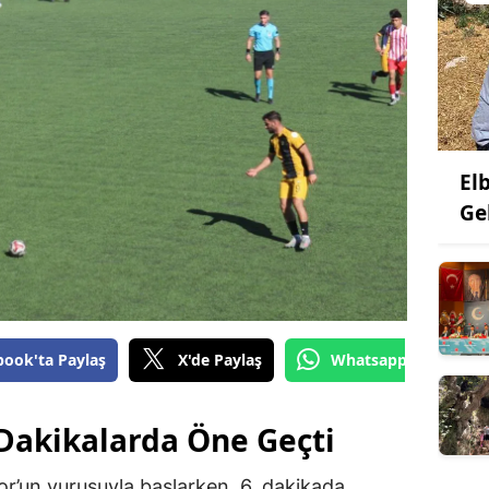
El
Ge
book'ta Paylaş
X'de Paylaş
Whatsapp'tan Gönde
 Dakikalarda Öne Geçti
’un vuruşuyla başlarken, 6. dakikada