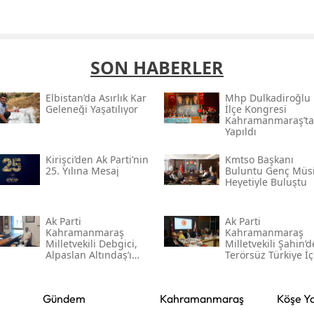
SON HABERLER
Elbistan’da Asırlık Kar
Mhp Dulkadiroğlu
Geleneği Yaşatılıyor
İlçe Kongresi
Kahramanmaraş’ta
Yapıldı
Kirişci’den Ak Parti’nin
Kmtso Başkanı
25. Yılına Mesaj
Buluntu Genç Müsi
Heyetiyle Buluştu
Ak Parti
Ak Parti
Kahramanmaraş
Kahramanmaraş
Milletvekili Debgici,
Milletvekili Şahin’
Alpaslan Altındaş’ı
Terörsüz Türkiye İç
Ağırladı
Gece Mesaisi
Gündem
Kahramanmaraş
Köşe Ya