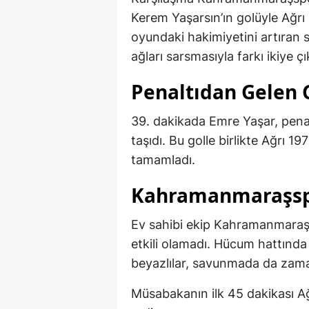
Kerem Yaşarsın’ın golüyle Ağrı
oyundaki hakimiyetini artıran s
ağları sarsmasıyla farkı ikiye çı
Penaltıdan Gelen G
39. dakikada Emre Yaşar, pena
taşıdı. Bu golle birlikte Ağrı 19
tamamladı.
Kahramanmaraşspo
Ev sahibi ekip Kahramanmaraşsp
etkili olamadı. Hücum hattında
beyazlılar, savunmada da zama
Müsabakanın ilk 45 dakikası Ağ