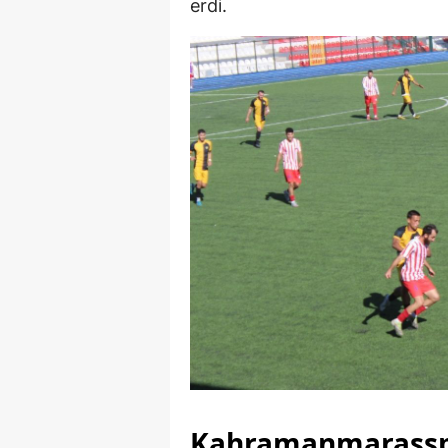
erdi.
Kahramanmaraşspor