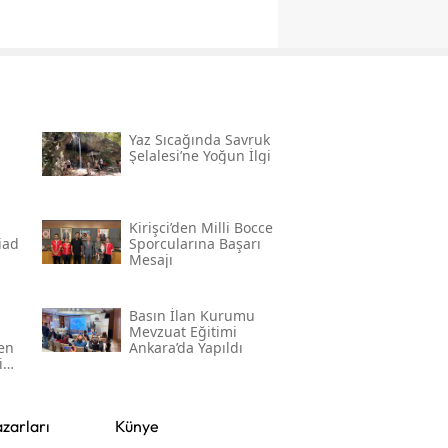
Yaz Sıcağında Savruk
Şelalesi’ne Yoğun İlgi
Kirişci’den Milli Bocce
̇ad
Sporcularına Başarı
Mesajı
Basın İlan Kurumu
Mevzuat Eğitimi
den
Ankara’da Yapıldı
in
zarları
Künye