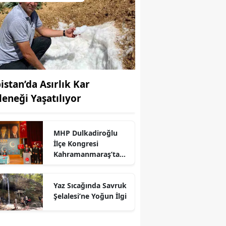
bistan’da Asırlık Kar
leneği Yaşatılıyor
MHP Dulkadiroğlu
İlçe Kongresi
Kahramanmaraş’ta
Yapıldı
r
Yaz Sıcağında Savruk
Şelalesi’ne Yoğun İlgi