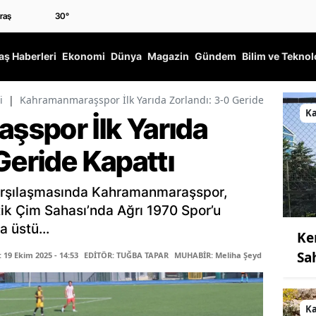
30
°
ş Haberleri
Ekonomi
Dünya
Magazin
Gündem
Bilim ve Teknol
i
|
Kahramanmaraşspor İlk Yarıda Zorlandı: 3-0 Geride Kapattı
K
spor İlk Yarıda
Geride Kapattı
 karşılaşmasında Kahramanmaraşspor,
k Çim Sahası’nda Ağrı 1970 Spor’u
a üstü...
Ke
Sa
19 Ekim 2025 - 14:53
EDİTÖR: TUĞBA TAPAR
MUHABİR: Meliha Şeyda Reis
K