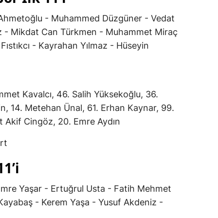
 Ahmetoğlu - Muhammed Düzgüner - Vedat
maz - Mikdat Can Türkmen - Muhammet Miraç
 Fıstıkcı - Kayrahan Yılmaz - Hüseyin
met Kavalcı, 46. Salih Yüksekoğlu, 36.
n, 14. Metehan Ünal, 61. Erhan Kaynar, 99.
t Akif Cingöz, 20. Emre Aydın
rt
11’i
Emre Yaşar - Ertuğrul Usta - Fatih Mehmet
 Kayabaş - Kerem Yaşa - Yusuf Akdeniz -