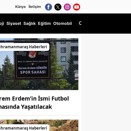
Künye
İletişim
oji
Siyaset
Sağlık
Eğitim
Otomobil
ahramanmaraş Haberleri
rem Erdem’in İsmi Futbol
hasında Yaşatılacak
ahramanmaraş Haberleri