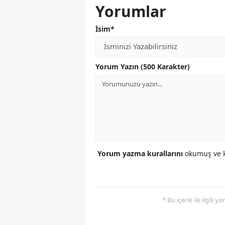
Yorumlar
İsim*
Yorum Yazın (500 Karakter)
Yorum yazma kurallarını
okumuş ve k
* Bu içerik ile ilgili 