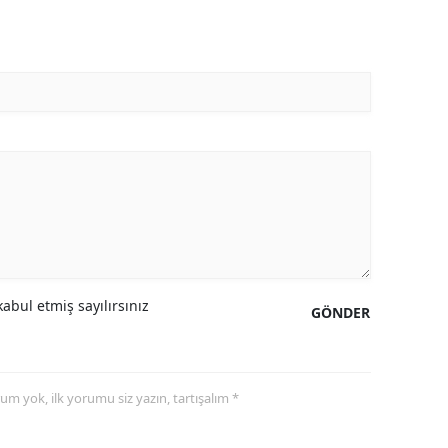
abul etmiş sayılırsınız
GÖNDER
yorum yok, ilk yorumu siz yazın, tartışalım *