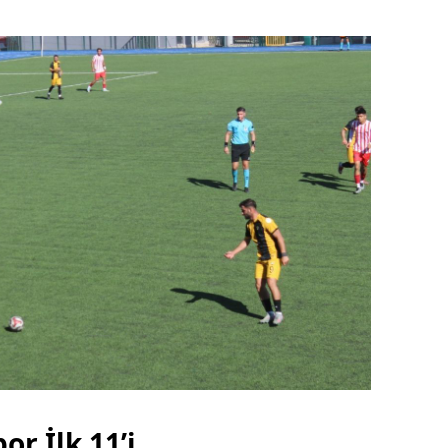
 İlk 11’i