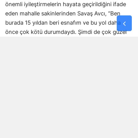
önemli iyileştirmelerin hayata geçirildiğini ifade
eden mahalle sakinlerinden Savaş Avcı, “Ben
burada 15 yıldan beri esnafım ve bu yol daha
önce çok kötü durumdaydı. Şimdi de çok güzel
hale getiriliyor. Büyükşehir Belediye Başkanımız
Fırat Görgel’e verdiği hizmetten dolayı çok
teşekkür ederim. Bizleri tozdan topraktan
kurtardı” dedi. Yapılan bakım, onarım ve asfalt
uygulamaları sayesinde ulaşımın daha güvenli ve
konforlu hale geldiğini söyleyen bir diğer mahalle
sakini İsmail Öksüz, “Yolumuz bozuktu. Bu yıl çok
yağmur yağdığı için yollarımızda çökmeler
oluşmuştu. Sağ olsun Büyükşehir Belediye
Başkanımız Fırat Görgel hizmet anlayışı ile
yollarımızı yaptı. Otoban gibi yol oldu burası”