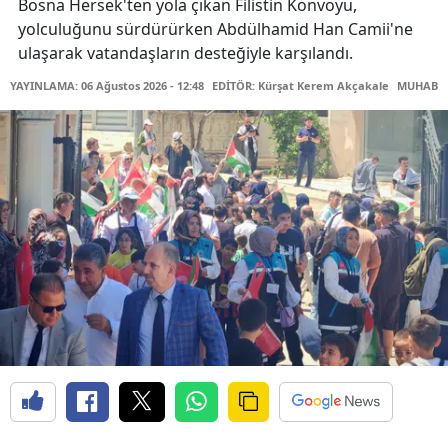
Bosna Hersek'ten yola çıkan Filistin Konvoyu,
yolculuğunu sürdürürken Abdülhamid Han Camii'ne
ulaşarak vatandaşların desteğiyle karşılandı.
YAYINLAMA: 06 Ağustos 2026 - 12:48
EDİTÖR: Kürşat Kerem Akçakale
MUHABİR: