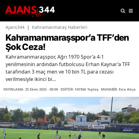
Ajans344
|
Kahramanmaraş Haberleri
Kahramanmaraşspor’a TFF’den
Şok Ceza!
Kahramanmaraşspor, Ağrı 1970 Spor’a 4-1
yenilmesinin ardından futbolcusu Erhan Kaynar’a TFF
tarafından 3 maç men ve 10 bin TL para cezası
verilmesiyle ikinci bi...
YAYINLAMA: 25 Ekim 2025 - 00:00
EDİTÖR: FATMA Toptaş
MUHABİR: Esra Akçak