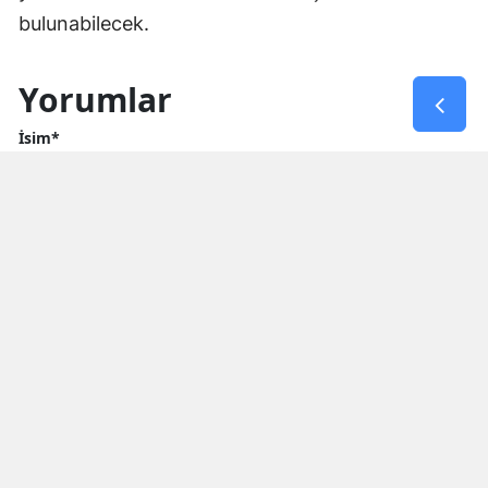
bulunabilecek.
Yorumlar
İsim*
Yorum Yazın (500 Karakter)
GÖNDER
Yorum yazma kurallarını
okumuş ve kabul etmiş sayılırsınız