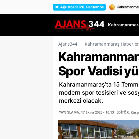
06 Ağustos 2026, Perşembe
Kahramanmara
Ajans344
|
Kahramanmaraş Haberler
Kahramanmar
Spor Vadisi yü
Kahramanmaraş’ta 15 Temmuz 
modern spor tesisleri ve sos
merkezi olacak.
YAYINLAMA: 17 Ekim 2025 - 10:13
EDİTÖR: Kür