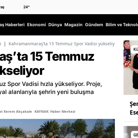
24
°
ş Haberleri
Ekonomi
Dünya
Magazin
Gündem
Bilim ve Teknol
i
|
Kahramanmaraş’ta 15 Temmuz Spor Vadisi yükseliyor
Kü
aş’ta 15 Temmuz
kseliyor
Spor Vadisi hızla yükseliyor. Proje,
yal alanlarıyla şehrin yeni buluşma
Şe
Es
şat Kerem Akçakale
KAYNAK: Haber Merkezi
G