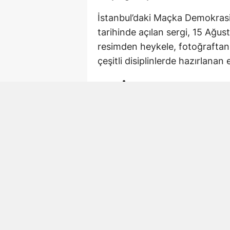
İstanbul’daki Maçka Demokrasi
tarihinde açılan sergi, 15 Ağus
resimden heykele, fotoğraftan
çeşitli disiplinlerde hazırlanan 
Işık İçsel Dönüşümü
Şennur Üzgen’in 2026 yılında h
ölçülerinde ve akrilik boya kulla
yalnızca fiziksel bir unsur olara
dönüşümünü temsil eden simgese
Resimde yer alan yapılar, insanl
bu dünyanın daha büyük bir ger
izleyiciyi görünen dünyanın sın
yolculuğu üzerine düşünmeye d