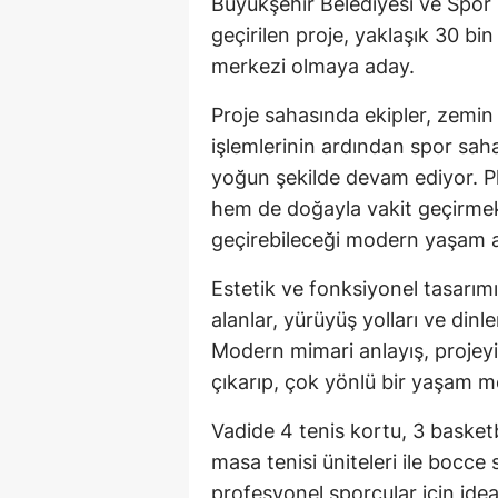
Büyükşehir Belediyesi ve Spor T
geçirilen proje, yaklaşık 30 bi
merkezi olmaya aday.
Proje sahasında ekipler, zemin
işlemlerinin ardından spor sahal
yoğun şekilde devam ediyor. Pl
hem de doğayla vakit geçirme
geçirebileceği modern yaşam al
Estetik ve fonksiyonel tasarım
alanlar, yürüyüş yolları ve din
Modern mimari anlayış, projeyi
çıkarıp, çok yönlü bir yaşam me
Vadide 4 tenis kortu, 3 basketb
masa tenisi üniteleri ile bocce
profesyonel sporcular için idea