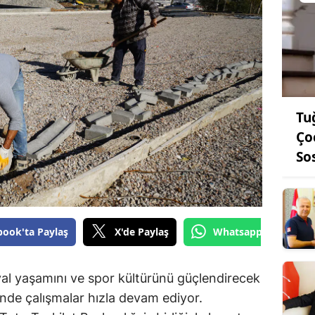
Tu
Ço
So
book'ta Paylaş
X'de Paylaş
Whatsapp'tan Gönde
l yaşamını ve spor kültürünü güçlendirecek
nde çalışmalar hızla devam ediyor.