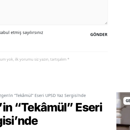
abul etmiş sayılırsınız
GÖNDER
yorum yok, ilk yorumu siz yazın, tartışalım *
gen’in “Tekâmül” Eseri UPSD Yaz Sergisi’nde
G
in “Tekâmül” Eseri
isi’nde