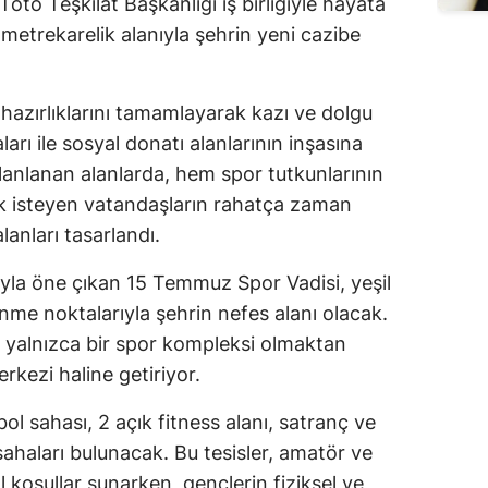
oto Teşkilat Başkanlığı iş birliğiyle hayata
n metrekarelik alanıyla şehrin yeni cazibe
 hazırlıklarını tamamlayarak kazı ve dolgu
arı ile sosyal donatı alanlarının inşasına
anlanan alanlarda, hem spor tutkunlarının
k isteyen vatandaşların rahatça zaman
anları tasarlandı.
ıyla öne çıkan 15 Temmuz Spor Vadisi, yeşil
lenme noktalarıyla şehrin nefes alanı olacak.
 yalnızca bir spor kompleksi olmaktan
rkezi haline getiriyor.
ol sahası, 2 açık fitness alanı, satranç ve
 sahaları bulunacak. Bu tesisler, amatör ve
l koşullar sunarken, gençlerin fiziksel ve