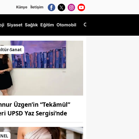
Künye
İletişim
oji
Siyaset
Sağlık
Eğitim
Otomobil
ltür-Sanat
nnur Üzgen’in “Tekâmül”
eri UPSD Yaz Sergisi’nde
ENEL