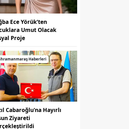
ğba Ece Yörük’ten
cuklara Umut Olacak
syal Proje
ahramanmaraş Haberleri
zıl Cabaroğlu'na Hayırlı
sun Ziyareti
rçekleştirildi