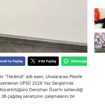
book'ta Paylaş
X'de Paylaş
Whatsapp'tan Gönde
 “Tekâmül” adlı eseri, Uluslararası Plastik
düzenlenen UPSD 2026 Yaz Sergisi’nde
. Küratörlüğünü Denizhan Özer’in üstlendiği
 38 çağdaş sanatçının çalışmalarını bir