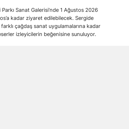
 Parkı Sanat Galerisi’nde 1 Ağustos 2026
tos’a kadar ziyaret edilebilecek. Sergide
 farklı çağdaş sanat uygulamalarına kadar
eserler izleyicilerin beğenisine sunuluyor.
n Simgesine Dönüşüyor
azırladığı “Tekâmül”, 100 x 140 santimetre
nılarak tuval üzerine üretildi. Eserde ışık,
k değil, insanın farkındalık sürecini ve içsel
l bir anlatım aracı olarak kullanılıyor.
arın inşa ettiği dünyayı temsil ederken ışık,
çeklikle karşılaşmasını simgeliyor. Eser,
ırlarının ötesine geçmeye ve insanın kendi iç
avet ediyor.