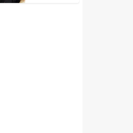
Şengül İl Başkanı
Oldu