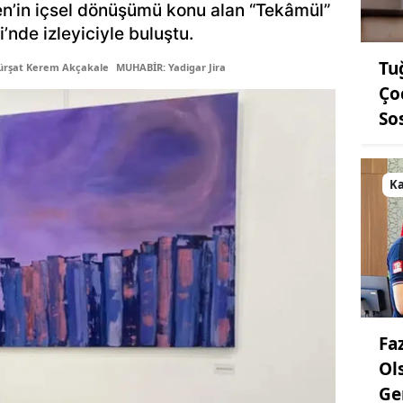
n’in içsel dönüşümü konu alan “Tekâmül”
’nde izleyiciyle buluştu.
Tu
ürşat Kerem Akçakale
MUHABİR: Yadigar Jira
Ço
So
K
Fa
Ol
Ge