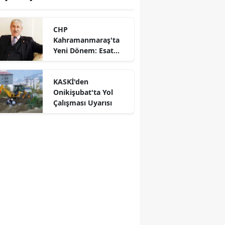
CHP
Kahramanmaraş'ta
Yeni Dönem: Esat
Şengül İl Başkanı
Oldu
KASKİ'den
Onikişubat'ta Yol
Çalışması Uyarısı
r