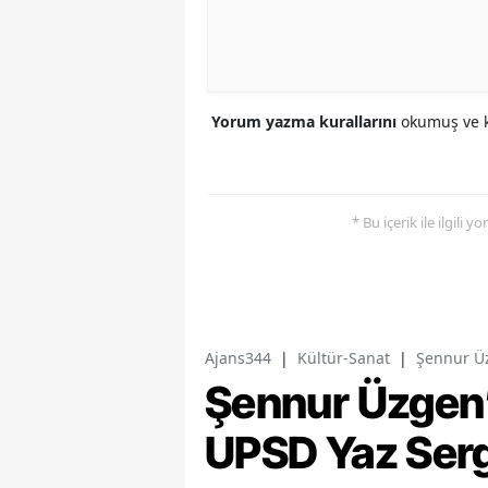
Yorum yazma kurallarını
okumuş ve k
* Bu içerik ile ilgili 
Ajans344
|
Kültür-Sanat
|
Şennur Üz
Şennur Üzgen’
UPSD Yaz Serg