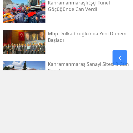
Kahramanmaraşlı İşçi Tünel
Göçüğünde Can Verdi
Mhp Dulkadiroğlu’nda Yeni Dönem
Başladı
Kahramanmaraş Sanayi Sitesi 3 Gün
Kapalı
Kerem Erdem’in İsmi Futbol
Sahasında Yaşatılacak
Elbistan’da Asırlık Kar Geleneği
Yaşatılıyor