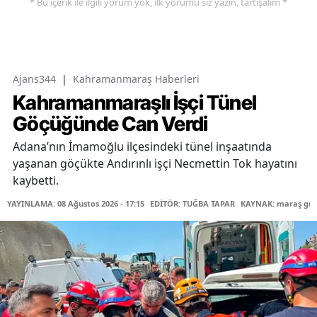
* Bu içerik ile ilgili yorum yok, ilk yorumu siz yazın, tartışalım *
Ajans344
|
Kahramanmaraş Haberleri
Kahramanmaraşlı İşçi Tünel
Göçüğünde Can Verdi
Adana’nın İmamoğlu ilçesindeki tünel inşaatında
yaşanan göçükte Andırınlı işçi Necmettin Tok hayatını
kaybetti.
YAYINLAMA: 08 Ağustos 2026 - 17:15
EDİTÖR: TUĞBA TAPAR
KAYNAK: maraş gü