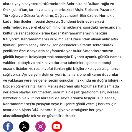
olarak yayın hayatını sürdürmektedir. Şehrin kalbi Dulkadiroğlu ve
Onikişubat'tan, tarım ve sanayi merkezleri Afşin, Elbistan, Pazarcık,
Türkoğlu ve Göksun'a; Andırın, Çağlayancerit, Ekinözü ve Nurhak'a
kadar tüm ilçelerin sesini duyurur. Gündemi belirleyen siyasi
gelişmelerden, yerel ekonominin dinamiklerine, spordaki heyecandan,
kültür ve sanat etkinliklerine kadar Kahramanmaraş'ın nabzını
tutuyoruz. Kahramanmaraş Kuyumcular Odası'ndan alınan anlık altın
fiyatları, şehrin sanayisindeki son gelişmeler ve tarım sektöründeki
yenilikler özel dosyalarla sayfamızda yer bulur. Vatandaşlarımızın
günlük hayatını kolaylaştırmak amacıyla Diyanet uyumlu günlük namaz
vakitleri, detaylı ve anlık hava durumu tahminleri, güncel nöbetçi
eczane listeleri ve resmi vefat ilanları gibi bilgilere kolayca ulaşmanızı
sağlıyoruz. Ayrıca şehirdeki en yeni iş ilanları, önemli kamu duyuruları
ve yaklaşan yerel ve genel seçim sonuçları hakkında en doğru bilgiyi ilk
bizden öğrenirsiniz. Tarihi Maraş depremi gibi toplumsal hafızamızda
yer eden olayları unutmadan, şehrimizin eşsiz gastronomisini, yöresel
lezzetlerini ve kültürel mirasını da sayfalarımıza taşıyoruz. Kısacası,
Kahramanmaraş'ta yaşayan veya bu şehre gönül vermiş herkes için
tasarlanan Ajans 344, habere, bilgiye ve aradığınız her şeye
ulaşabileceğiniz tek ve en güvenilir adrestir.