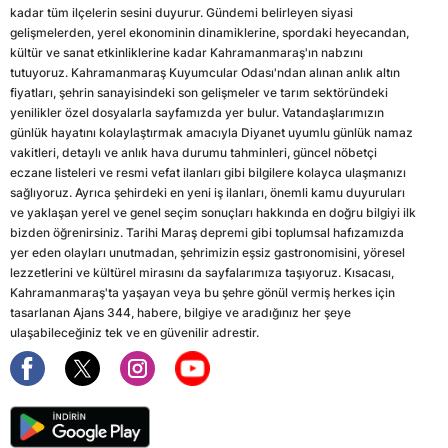
kadar tüm ilçelerin sesini duyurur. Gündemi belirleyen siyasi
gelişmelerden, yerel ekonominin dinamiklerine, spordaki heyecandan,
kültür ve sanat etkinliklerine kadar Kahramanmaraş'ın nabzını
tutuyoruz. Kahramanmaraş Kuyumcular Odası'ndan alınan anlık altın
fiyatları, şehrin sanayisindeki son gelişmeler ve tarım sektöründeki
yenilikler özel dosyalarla sayfamızda yer bulur. Vatandaşlarımızın
günlük hayatını kolaylaştırmak amacıyla Diyanet uyumlu günlük namaz
vakitleri, detaylı ve anlık hava durumu tahminleri, güncel nöbetçi
eczane listeleri ve resmi vefat ilanları gibi bilgilere kolayca ulaşmanızı
sağlıyoruz. Ayrıca şehirdeki en yeni iş ilanları, önemli kamu duyuruları
ve yaklaşan yerel ve genel seçim sonuçları hakkında en doğru bilgiyi ilk
bizden öğrenirsiniz. Tarihi Maraş depremi gibi toplumsal hafızamızda
yer eden olayları unutmadan, şehrimizin eşsiz gastronomisini, yöresel
lezzetlerini ve kültürel mirasını da sayfalarımıza taşıyoruz. Kısacası,
Kahramanmaraş'ta yaşayan veya bu şehre gönül vermiş herkes için
tasarlanan Ajans 344, habere, bilgiye ve aradığınız her şeye
ulaşabileceğiniz tek ve en güvenilir adrestir.