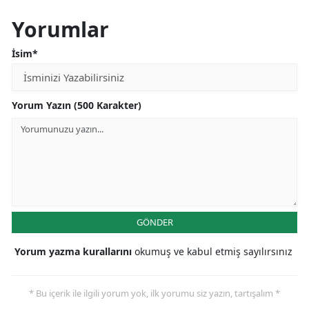
Yorumlar
İsim*
Yorum Yazın (500 Karakter)
GÖNDER
Yorum yazma kurallarını
okumuş ve kabul etmiş sayılırsınız
* Bu içerik ile ilgili yorum yok, ilk yorumu siz yazın, tartışalım *