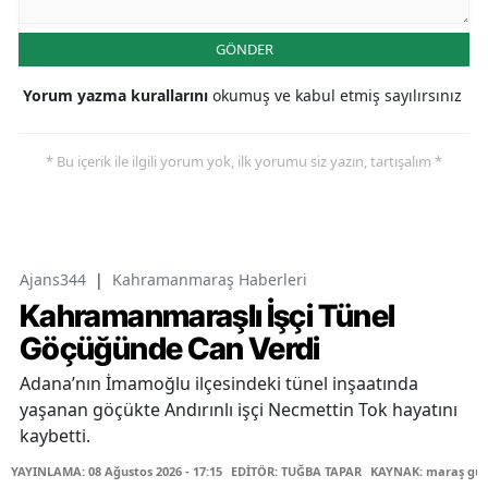
GÖNDER
Yorum yazma kurallarını
okumuş ve kabul etmiş sayılırsınız
* Bu içerik ile ilgili yorum yok, ilk yorumu siz yazın, tartışalım *
Ajans344
|
Kahramanmaraş Haberleri
Kahramanmaraşlı İşçi Tünel
Göçüğünde Can Verdi
Adana’nın İmamoğlu ilçesindeki tünel inşaatında
yaşanan göçükte Andırınlı işçi Necmettin Tok hayatını
kaybetti.
YAYINLAMA: 08 Ağustos 2026 - 17:15
EDİTÖR: TUĞBA TAPAR
KAYNAK: maraş gü