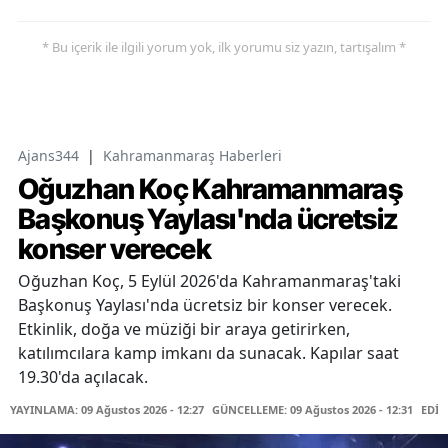
* Bu içerik ile ilgili yorum yok, ilk yorumu siz yazın, tartışalım *
Ajans344
|
Kahramanmaraş Haberleri
Oğuzhan Koç Kahramanmaraş
Başkonuş Yaylası'nda ücretsiz
konser verecek
Oğuzhan Koç, 5 Eylül 2026'da Kahramanmaraş'taki
Başkonuş Yaylası'nda ücretsiz bir konser verecek.
Etkinlik, doğa ve müziği bir araya getirirken,
katılımcılara kamp imkanı da sunacak. Kapılar saat
19.30'da açılacak.
YAYINLAMA: 09 Ağustos 2026 - 12:27
GÜNCELLEME: 09 Ağustos 2026 - 12:31
EDİT