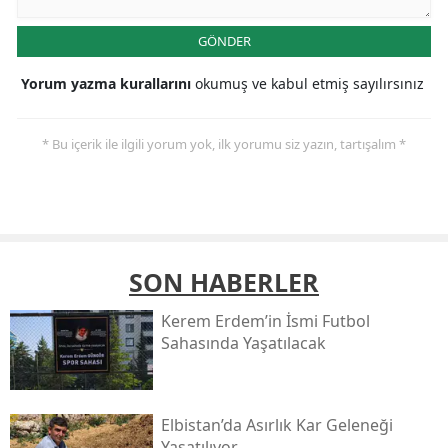
GÖNDER
Yorum yazma kurallarını
okumuş ve kabul etmiş sayılırsınız
* Bu içerik ile ilgili yorum yok, ilk yorumu siz yazın, tartışalım *
SON HABERLER
Kerem Erdem’in İsmi Futbol
Sahasında Yaşatılacak
Elbistan’da Asırlık Kar Geleneği
Yaşatılıyor