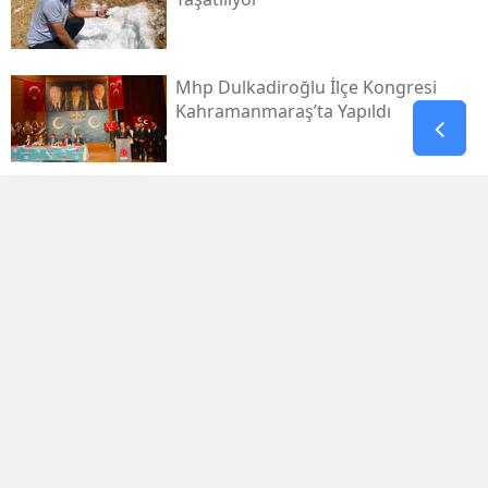
Mhp Dulkadiroğlu İlçe Kongresi
Kahramanmaraş’ta Yapıldı
Yaz Sıcağında Savruk Şelalesi’ne
Yoğun İlgi
Kahramanmaraş Ovası’nda 943
Dönümlük Taş Ocağı Tepkisi
Kirişci’den Ak Parti’nin 25. Yılına
Mesaj