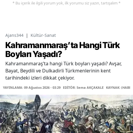
* Bu içerik ile ilgili yorum yok, ilk yorumu siz yazın, tartışalım *
Ajans344
|
Kültür-Sanat
Kahramanmaraş’ta Hangi Türk
Boyları Yaşadı?
Kahramanmaraş’ta hangi Türk boyları yaşadı? Avşar,
Bayat, Beydili ve Dulkadirli Türkmenlerinin kent
tarihindeki izleri dikkat çekiyor.
YAYINLAMA: 09 Ağustos 2026 - 03:29
EDİTÖR: Sema AKÇAKALE
KAYNAK: (HABER