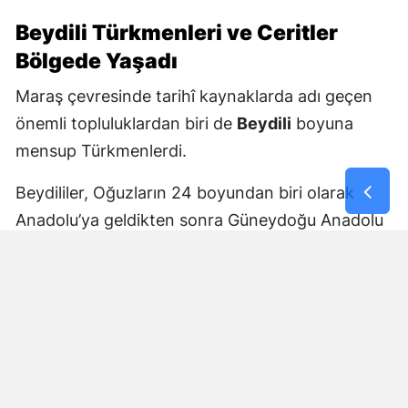
Beydili Türkmenleri ve Ceritler
Bölgede Yaşadı
Maraş çevresinde tarihî kaynaklarda adı geçen
önemli topluluklardan biri de
Beydili
boyuna
mensup Türkmenlerdi.
Beydililer, Oğuzların 24 boyundan biri olarak
Anadolu’ya geldikten sonra Güneydoğu Anadolu
ve Çukurova çevresine yayıldı. Zamanla Dulkadirli
Türkmenlerinin önemli unsurlarından biri haline
geldiler.
Beydili boyuyla bağlantılı
Cerit ve Tecirli
aşiretlerinin
de Dulkadirli Türkmen toplulukları
arasında bulunduğu belirtiliyor. Ceritlerin kış