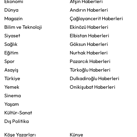
Ekonomi
Afşin Haberleri
Dünya
Andırın Haberleri
Magazin
Çağlayancerit Haberleri
Bilim ve Teknoloji
Ekinözü Haberleri
Siyaset
Elbistan Haberleri
Sağlık
Göksun Haberleri
Eğitim
Nurhak Haberleri
Spor
Pazarcık Haberleri
Asayiş
Türkoğlu Haberleri
Türkiye
Dulkadiroğlu Haberleri
Yemek
Onikişubat Haberleri
Sinema
Yaşam
Kültür-Sanat
Dış Politika
Köşe Yazarları
Künye