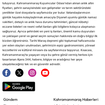
tutuyoruz. Kahramanmaraş Kuyumcular Odası'ndan alınan anlık altın
fiyatları, şehrin sanayisindeki son gelişmeler ve tarım sektöründeki
yenilikler özel dosyalarla sayfamızda yer bulur. Vatandaşlarımızın
günlük hayatını kolaylaştırmak amacıyla Diyanet uyumlu günlük namaz
vakitleri, detaylı ve anlık hava durumu tahminleri, güncel nöbetçi
eczane listeleri ve resmi vefat ilanları gibi bilgilere kolayca ulaşmanızı
sağlıyoruz. Ayrıca şehirdeki en yeni iş ilanları, önemli kamu duyuruları
ve yaklaşan yerel ve genel seçim sonuçları hakkında en doğru bilgiyi ilk
bizden öğrenirsiniz. Tarihi Maraş depremi gibi toplumsal hafızamızda
yer eden olayları unutmadan, şehrimizin eşsiz gastronomisini, yöresel
lezzetlerini ve kültürel mirasını da sayfalarımıza taşıyoruz. Kısacası,
Kahramanmaraş'ta yaşayan veya bu şehre gönül vermiş herkes için
tasarlanan Ajans 344, habere, bilgiye ve aradığınız her şeye
ulaşabileceğiniz tek ve en güvenilir adrestir.
Gündem
Kahramanmaraş Haberleri