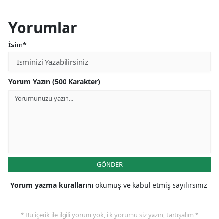
Yorumlar
İsim*
Yorum Yazın (500 Karakter)
GÖNDER
Yorum yazma kurallarını
okumuş ve kabul etmiş sayılırsınız
* Bu içerik ile ilgili yorum yok, ilk yorumu siz yazın, tartışalım *