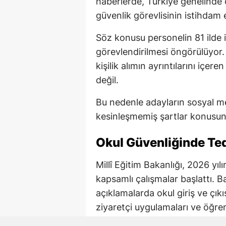
haberlerde, Türkiye genelinde 
güvenlik görevlisinin istihdam e
Söz konusu personelin 81 ilde 
görevlendirilmesi öngörülüyor.
kişilik alımın ayrıntılarını içe
değil.
Bu nedenle adayların sosyal me
kesinleşmemiş şartlar konusund
Okul Güvenliğinde Tedb
Millî Eğitim Bakanlığı, 2026 yı
kapsamlı çalışmalar başlattı. B
açıklamalarda okul giriş ve çıkı
ziyaretçi uygulamaları ve öğre
tedbirlerin yeniden değerlendirild