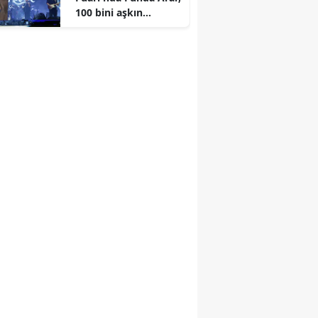
100 bini aşkın
dinleyiciyle coşkulu
bir konser verdi