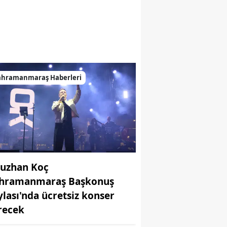
ahramanmaraş Haberleri
uzhan Koç
hramanmaraş Başkonuş
ylası'nda ücretsiz konser
recek