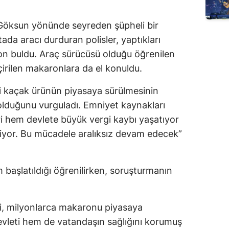
er Göksun yönünde seyreden şüpheli bir
ada aracı durduran polisler, yaptıkları
n buldu. Araç sürücüsü olduğu öğrenilen
eçirilen makaronlara da el konuldu.
eki kaçak ürünün piyasaya sürülmesinin
olduğunu vurguladı. Emniyet kaynakları
ri hem devlete büyük vergi kaybı yaşatıyor
diyor. Bu mücadele aralıksız devam edecek”
m başlatıldığı öğrenilirken, soruşturmanın
i, milyonlarca makaronu piyasaya
leti hem de vatandaşın sağlığını korumuş