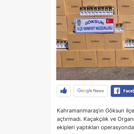
Face
Kahramanmaraş’ın Göksun ilçesi
açtırmadı. Kaçakçılık ve Orga
ekipleri yaptıkları operasyond