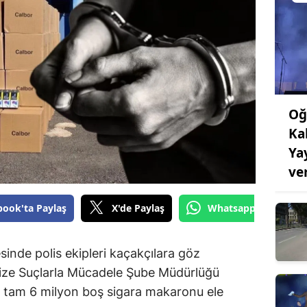
Oğ
Ka
Ya
ve
book'ta Paylaş
X'de Paylaş
Whatsapp'tan Gönde
nde polis ekipleri kaçakçılara göz
nize Suçlarla Mücadele Şube Müdürlüğü
a tam 6 milyon boş sigara makaronu ele