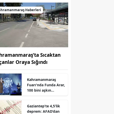
ahramanmaraş Haberleri
hramanmaraş’ta Sıcaktan
çanlar Oraya Sığındı
Kahramanmaraş
r
Fuarı'nda Funda Arar,
100 bini aşkın
dinleyiciyle coşkulu
bir konser verdi
Gaziantep’te 4,5’lik
deprem: AFAD’dan