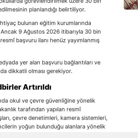
okullarda görevlendirilmek üzere 30 bin
dilmesinin planlandığı belirtiliyor.
ihtiyaç bulunan eğitim kurumlarında
 Ancak 9 Ağustos 2026 itibarıyla 30 bin
ren resmî başvuru ilanı henüz yayımlanmış
dyada yer alan başvuru bağlantıları ve
a dikkatli olması gerekiyor.
irler Artırıldı
lında okul ve çevre güvenliğine yönelik
akanlık tarafından yapılan resmî
şları, çevre denetimleri, kamera sistemleri,
ncilerin yoğun bulunduğu alanlara yönelik
iği bildirildi.