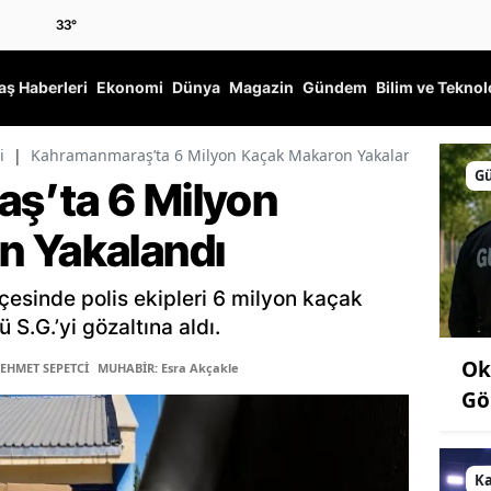
33
°
ş Haberleri
Ekonomi
Dünya
Magazin
Gündem
Bilim ve Teknol
i
|
Kahramanmaraş’ta 6 Milyon Kaçak Makaron Yakalandı
G
ş’ta 6 Milyon
n Yakalandı
esinde polis ekipleri 6 milyon kaçak
S.G.’yi gözaltına aldı.
Ok
MEHMET SEPETCİ
MUHABİR: Esra Akçakle
Gö
K