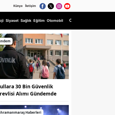
Künye
İletişim
oji
Siyaset
Sağlık
Eğitim
Otomobil
ündem
ullara 30 Bin Güvenlik
revlisi Alımı Gündemde
ahramanmaraş Haberleri