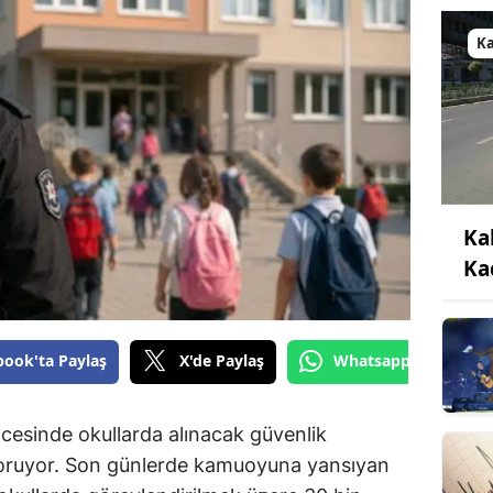
K
Ka
Ka
book'ta Paylaş
X'de Paylaş
Whatsapp'tan Gönde
cesinde okullarda alınacak güvenlik
koruyor. Son günlerde kamuoyuna yansıyan