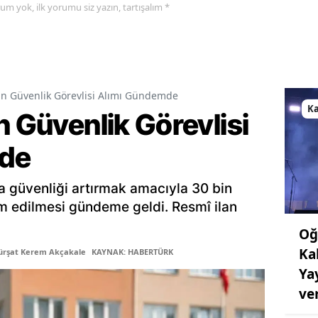
yorum yok, ilk yorumu siz yazın, tartışalım *
in Güvenlik Görevlisi Alımı Gündemde
K
n Güvenlik Görevlisi
de
a güvenliği artırmak amacıyla 30 bin
am edilmesi gündeme geldi. Resmî ilan
Oğ
Ka
ürşat Kerem Akçakale
KAYNAK: HABERTÜRK
Ya
ve