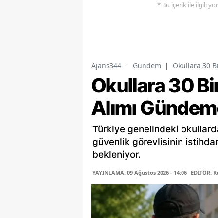
* Bu içerik ile ilgili 
Ajans344
|
Gündem
|
Okullara 30 B
Okullara 30 Bi
Alımı Gündem
Türkiye genelindeki okullard
güvenlik görevlisinin istihd
bekleniyor.
YAYINLAMA: 09 Ağustos 2026 - 14:06
EDİTÖR: K