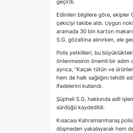
geçirdi.
Edinilen bilgilere göre, ekipl
çekiciyi takibe aldı. Uygun nokt
aramada 30 bin karton makaro
S.G. gözaltına alınırken, ele g
Polis yetkilileri, bu büyüklükt
önlenmesinin önemli bir adım 
ayrıca, “Kaçak tütün ve ürünle
hem de halk sağlığını tehdit e
ifadelerini kullandı.
Şüpheli S.G. hakkında adli işle
sürdüğü kaydedildi.
Kısacası Kahramanmaraş polis
düşmeden yakalayarak hem dev