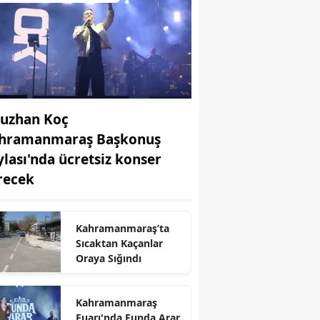
uzhan Koç
hramanmaraş Başkonuş
ylası'nda ücretsiz konser
recek
r
Kahramanmaraş’ta
Sıcaktan Kaçanlar
Oraya Sığındı
Kahramanmaraş
Fuarı'nda Funda Arar,