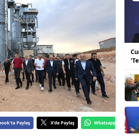
Cu
'T
book'ta Paylaş
X'de Paylaş
Whatsapp'tan Gönde