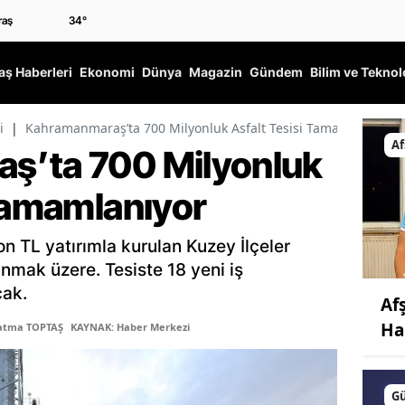
34
°
ş Haberleri
Ekonomi
Dünya
Magazin
Gündem
Bilim ve Teknol
i
|
Kahramanmaraş’ta 700 Milyonluk Asfalt Tesisi Tamamlanıyor
Af
ş’ta 700 Milyonluk
 Tamamlanıyor
 TL yatırımla kurulan Kuzey İlçeler
nmak üzere. Tesiste 18 yeni iş
cak.
Af
Ha
Fatma TOPTAŞ
KAYNAK: Haber Merkezi
G