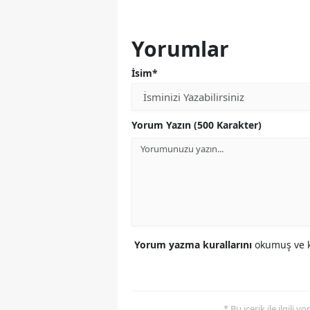
Yorumlar
İsim*
Yorum Yazın (500 Karakter)
Yorum yazma kurallarını
okumuş ve k
* Bu içerik ile ilgili 