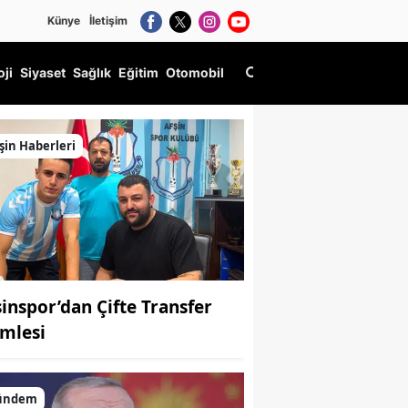
Künye
İletişim
oji
Siyaset
Sağlık
Eğitim
Otomobil
şin Haberleri
şinspor’dan Çifte Transfer
mlesi
ündem