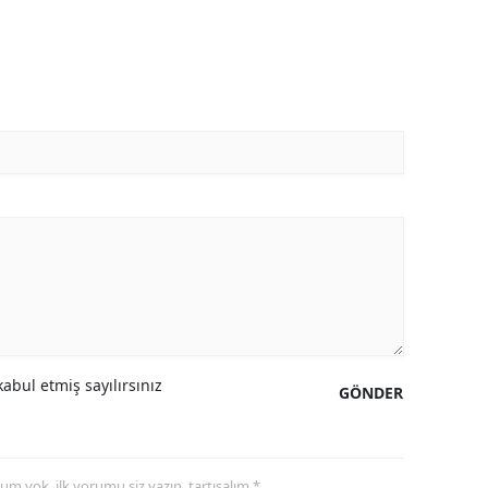
abul etmiş sayılırsınız
GÖNDER
yorum yok, ilk yorumu siz yazın, tartışalım *