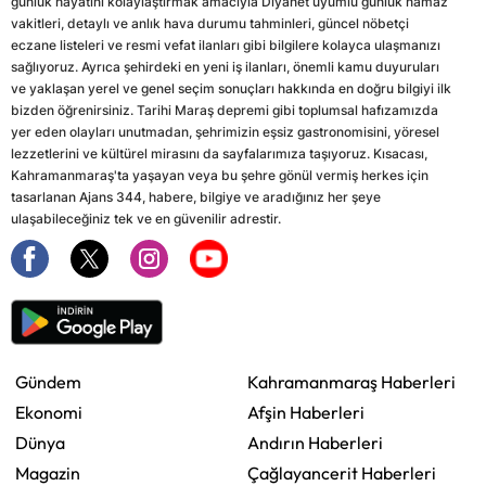
günlük hayatını kolaylaştırmak amacıyla Diyanet uyumlu günlük namaz
vakitleri, detaylı ve anlık hava durumu tahminleri, güncel nöbetçi
eczane listeleri ve resmi vefat ilanları gibi bilgilere kolayca ulaşmanızı
sağlıyoruz. Ayrıca şehirdeki en yeni iş ilanları, önemli kamu duyuruları
ve yaklaşan yerel ve genel seçim sonuçları hakkında en doğru bilgiyi ilk
bizden öğrenirsiniz. Tarihi Maraş depremi gibi toplumsal hafızamızda
yer eden olayları unutmadan, şehrimizin eşsiz gastronomisini, yöresel
lezzetlerini ve kültürel mirasını da sayfalarımıza taşıyoruz. Kısacası,
Kahramanmaraş'ta yaşayan veya bu şehre gönül vermiş herkes için
tasarlanan Ajans 344, habere, bilgiye ve aradığınız her şeye
ulaşabileceğiniz tek ve en güvenilir adrestir.
Gündem
Kahramanmaraş Haberleri
Ekonomi
Afşin Haberleri
Dünya
Andırın Haberleri
Magazin
Çağlayancerit Haberleri