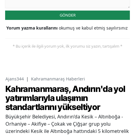
GÖNDER
Yorum yazma kurallarını
okumuş ve kabul etmiş sayılırsınız
* Bu içerik ile ilgili yorum yok, ilk yorumu siz yazın, tartışalım *
Ajans344
|
Kahramanmaraş Haberleri
Kahramanmaraş, Andırın'da yol
yatırımlarıyla ulaşımın
standartlarını yükseltiyor
Büyükşehir Belediyesi, Andırın’da Kesik – Altınboğa -
Orhaniye – Akifiye – Çokak ve Çiğşar grup yolu
üzerindeki Kesik ile Altınboğa hattındaki 5 kilometrelik