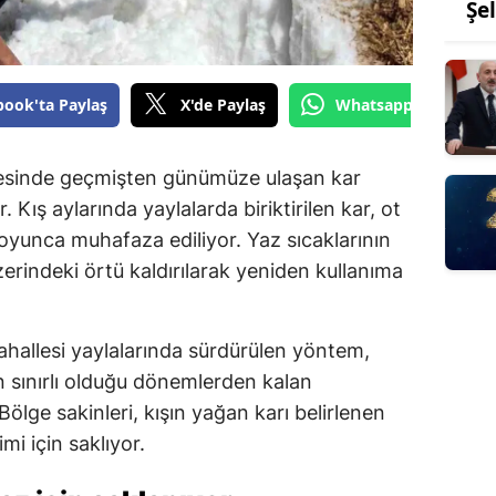
Şe
book'ta Paylaş
X'de Paylaş
Whatsapp'tan Gönde
çesinde geçmişten günümüze ulaşan kar
Kış aylarında yaylalarda biriktirilen kar, ot
boyunca muhafaza ediliyor. Yaz sıcaklarının
üzerindeki örtü kaldırılarak yeniden kullanıma
hallesi yaylalarında sürdürülen yöntem,
 sınırlı olduğu dönemlerden kalan
Bölge sakinleri, kışın yağan karı belirlenen
i için saklıyor.