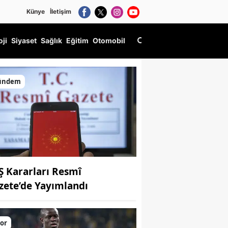
Künye
İletişim
oji
Siyaset
Sağlık
Eğitim
Otomobil
ündem
Ş Kararları Resmî
zete’de Yayımlandı
rap Arslan
or