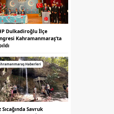
P Dulkadiroğlu İlçe
ngresi Kahramanmaraş’ta
pıldı
ahramanmaraş Haberleri
z Sıcağında Savruk