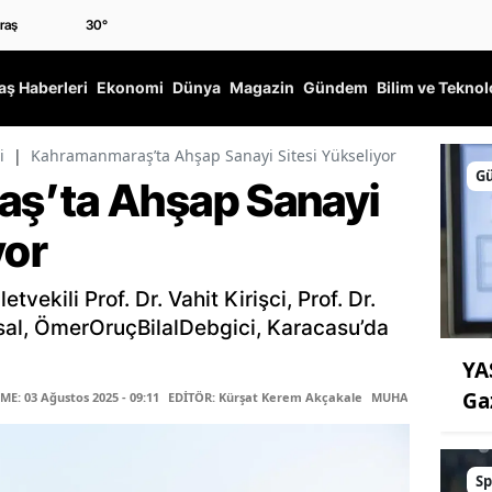
30
°
ş Haberleri
Ekonomi
Dünya
Magazin
Gündem
Bilim ve Teknol
i
|
Kahramanmaraş’ta Ahşap Sanayi Sitesi Yükseliyor
G
ş’ta Ahşap Sanayi
yor
ekili Prof. Dr. Vahit Kirişci, Prof. Dr.
sal, ÖmerOruçBilalDebgici, Karacasu’da
YA
Ga
E: 03 Ağustos 2025 - 09:11
EDİTÖR: Kürşat Kerem Akçakale
MUHABİR: Fatma Se
Sp