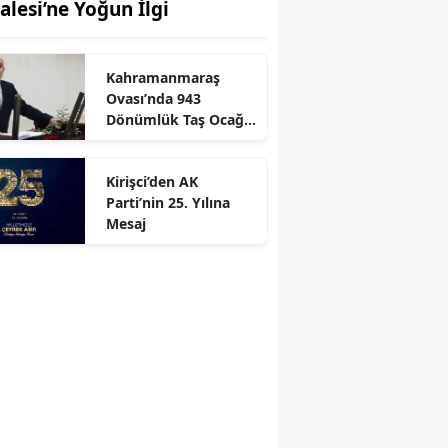
lalesi’ne Yoğun İlgi
Kahramanmaraş
r
Ovası’nda 943
Dönümlük Taş Ocağı
Tepkisi
Kirişci’den AK
Parti’nin 25. Yılına
Mesaj