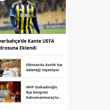
nerbahçe’de Kante UEFA
drosuna Eklendi
Elbistan’da Asırlık Kar
Geleneği Yaşatılıyor
MHP Dulkadiroğlu
İlçe Kongresi
r
Kahramanmaraş’ta
Yapıldı