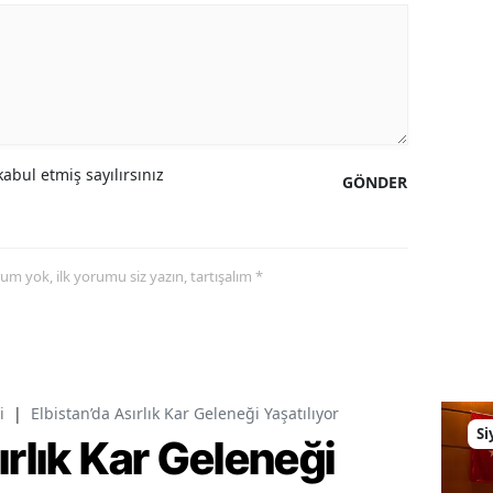
abul etmiş sayılırsınız
GÖNDER
yorum yok, ilk yorumu siz yazın, tartışalım *
i
|
Elbistan’da Asırlık Kar Geleneği Yaşatılıyor
Si
ırlık Kar Geleneği