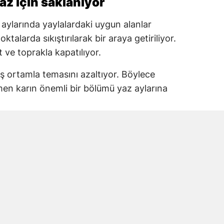
yaz için saklanıyor
 aylarında yaylalardaki uygun alanlar
ktalarda sıkıştırılarak bir araya getiriliyor.
t ve toprakla kapatılıyor.
ş ortamla temasını azaltıyor. Böylece
men karın önemli bir bölümü yaz aylarına
lıtım sağlıyor
edilmesinde kullanılan ot ve toprak, doğal
r. Kar kütlesinin üzerinin tamamen
doğrudan kara ulaşmasını engelliyor.
çin herhangi bir soğutma sistemi
oşulları ve geleneksel saklama yöntemi