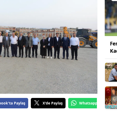
Fe
Ka
book'ta Paylaş
X'de Paylaş
Whatsapp'tan Gönde