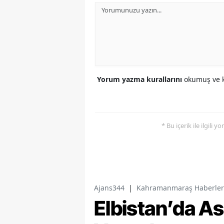
Yorum yazma kurallarını
okumuş ve k
* Bu içerik ile ilgili 
Ajans344
|
Kahramanmaraş Haberler
Elbistan’da As