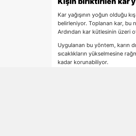
Kışın biriktirilen kar 
Kar yağışının yoğun olduğu kış
belirleniyor. Toplanan kar, bu no
Ardından kar kütlesinin üzeri o
Uygulanan bu yöntem, karın dı
sıcaklıkların yükselmesine rağ
kadar korunabiliyor.
Ot ve toprak doğal ya
Karın aylar boyunca muhafaza 
bir yalıtım tabakası oluşturuyo
kapatılması, güneş ışınlarının 
Nesillerdir uygulanan yöntem i
kullanılmıyor. Bölgenin iklim k