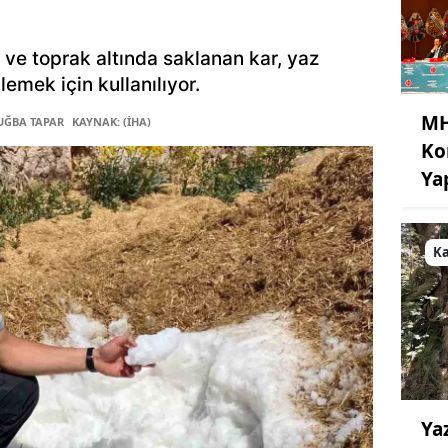
t ve toprak altında saklanan kar, yaz
lemek için kullanılıyor.
MH
TUĞBA TAPAR
KAYNAK: (İHA)
Ko
Ya
K
Ya