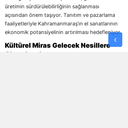
üretimin sürdürülebilirliğinin sağlanması
açısından önem taşıyor. Tanıtım ve pazarlama
faaliyetleriyle Kahramanmaraş’ın el sanatlarının
ekonomik potansiyelinin artırılması hedefleniyor.
Kültürel Miras Gelecek Nesillere
Aktarılacak
DOĞAKA ile Hayat Yeniden Eğitim ve Kültür Vakfı
iş birliğinde yürütülen proje, kültürel mirasın
korunmasını sosyal kalkınmayla bir araya
getiriyor.
Maraş Sim Sırması, File Nakışı ve Maraş Gülü gibi
kente özgü değerlerin üretimde yaşatılması, bu
alanlarda yeni ustaların yetişmesine de zemin