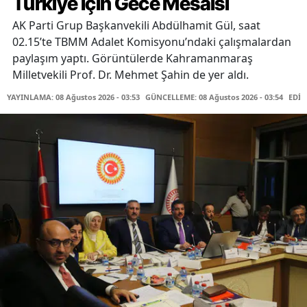
Türkiye İçin Gece Mesaisi
AK Parti Grup Başkanvekili Abdülhamit Gül, saat
02.15’te TBMM Adalet Komisyonu’ndaki çalışmalardan
paylaşım yaptı. Görüntülerde Kahramanmaraş
Milletvekili Prof. Dr. Mehmet Şahin de yer aldı.
YAYINLAMA: 08 Ağustos 2026 - 03:53
GÜNCELLEME: 08 Ağustos 2026 - 03:54
EDİT