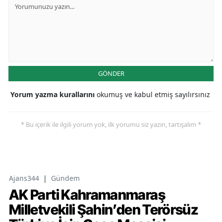
GÖNDER
Yorum yazma kurallarını
okumuş ve kabul etmiş sayılırsınız
* Bu içerik ile ilgili yorum yok, ilk yorumu siz yazın, tartışalım *
Ajans344
|
Gündem
AK Parti Kahramanmaraş
Milletvekili Şahin’den Terörsüz