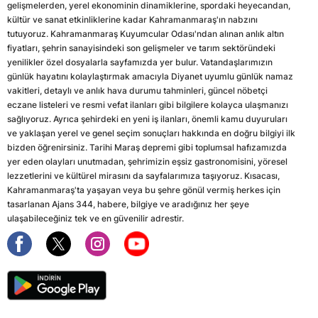
gelişmelerden, yerel ekonominin dinamiklerine, spordaki heyecandan,
kültür ve sanat etkinliklerine kadar Kahramanmaraş'ın nabzını
tutuyoruz. Kahramanmaraş Kuyumcular Odası'ndan alınan anlık altın
fiyatları, şehrin sanayisindeki son gelişmeler ve tarım sektöründeki
yenilikler özel dosyalarla sayfamızda yer bulur. Vatandaşlarımızın
günlük hayatını kolaylaştırmak amacıyla Diyanet uyumlu günlük namaz
vakitleri, detaylı ve anlık hava durumu tahminleri, güncel nöbetçi
eczane listeleri ve resmi vefat ilanları gibi bilgilere kolayca ulaşmanızı
sağlıyoruz. Ayrıca şehirdeki en yeni iş ilanları, önemli kamu duyuruları
ve yaklaşan yerel ve genel seçim sonuçları hakkında en doğru bilgiyi ilk
bizden öğrenirsiniz. Tarihi Maraş depremi gibi toplumsal hafızamızda
yer eden olayları unutmadan, şehrimizin eşsiz gastronomisini, yöresel
lezzetlerini ve kültürel mirasını da sayfalarımıza taşıyoruz. Kısacası,
Kahramanmaraş'ta yaşayan veya bu şehre gönül vermiş herkes için
tasarlanan Ajans 344, habere, bilgiye ve aradığınız her şeye
ulaşabileceğiniz tek ve en güvenilir adrestir.