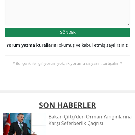
GÖNDER
Yorum yazma kurallarını
okumuş ve kabul etmiş sayılırsınız
* Bu içerik ile ilgili yorum yok, ilk yorumu siz yazın, tartışalım *
SON HABERLER
Bakan Çiftçi’den Orman Yangınlarına
Karşı Seferberlik Çağrısı