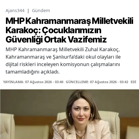
Ajans344
|
Gündem
MHP Kahramanmaraş Milletvekili
Karakoç: Çocuklarımızın
Güvenliği Ortak Vazifemiz
MHP Kahramanmaraş Milletvekili Zuhal Karakoç,
Kahramanmaraş ve Şanlıurfa’daki okul olayları ile
dijital riskleri inceleyen komisyonun çalışmalarını
tamamladığını açıkladı.
YAYINLAMA: 07 Ağustos 2026 - 03:40
GÜNCELLEME: 07 Ağustos 2026 - 03:42
EDİT