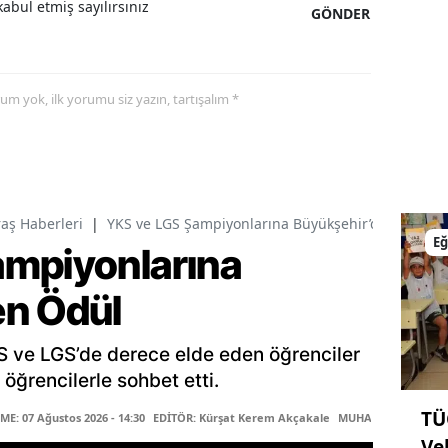
abul etmiş sayılırsınız
GÖNDER
yorum yok, ilk yorumu siz yazın, tartışalım *
ş Haberleri
|
YKS ve LGS Şampiyonlarına Büyükşehir’den Ödül
Eğ
ampiyonlarına
en Ödül
ve LGS’de derece elde eden öğrenciler
 öğrencilerle sohbet etti.
TÜ
E: 07 Ağustos 2026 - 14:30
EDİTÖR: Kürşat Kerem Akçakale
MUHABİR: Meliha Şe
Ve