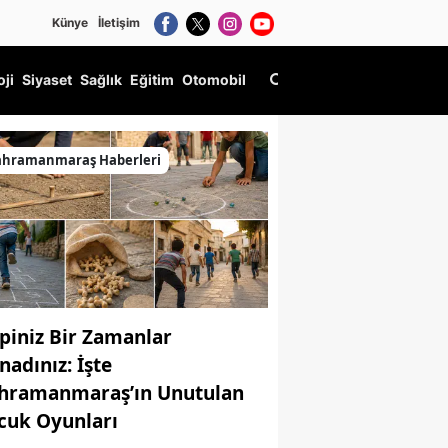
Künye
İletişim
oji
Siyaset
Sağlık
Eğitim
Otomobil
ahramanmaraş Haberleri
piniz Bir Zamanlar
nadınız: İşte
hramanmaraş’ın Unutulan
cuk Oyunları