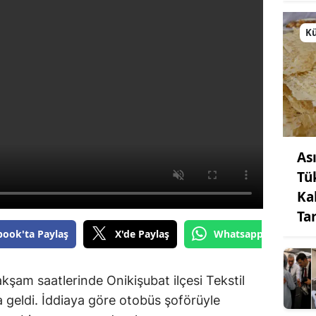
Kü
As
Tü
Ka
Ta
book'ta Paylaş
X'de Paylaş
Whatsapp'tan Gönde
akşam saatlerinde Onikişubat ilçesi Tekstil
geldi. İddiaya göre otobüs şoförüyle