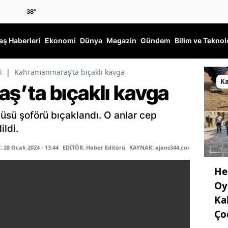
38
°
ş Haberleri
Ekonomi
Dünya
Magazin
Gündem
Bilim ve Teknol
i
|
Kahramanmaraş’ta bıçaklı kavga
K
’ta bıçaklı kavga
sü şoförü bıçaklandı. O anlar cep
ldi.
28 Ocak 2024 - 13:44
EDİTÖR: Haber Editörü
KAYNAK: ajans344.com
He
Oy
Ka
Ço