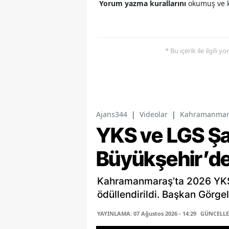
Yorum yazma kurallarını
okumuş ve k
* Bu içerik ile ilgili 
Ajans344
|
Videolar
|
Kahramanmara
YKS ve LGS Ş
Büyükşehir’d
Kahramanmaraş’ta 2026 YKS 
ödüllendirildi. Başkan Görgel
YAYINLAMA: 07 Ağustos 2026 - 14:29
GÜNCELLEM