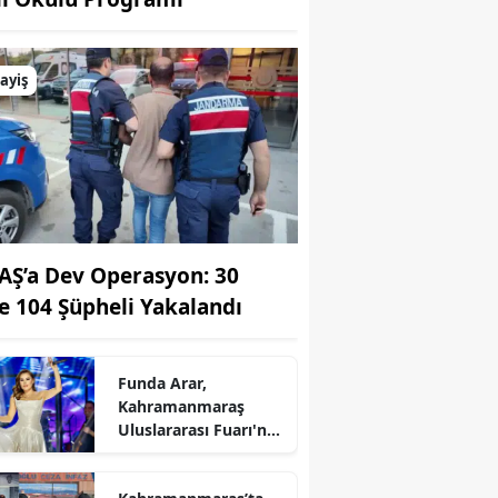
ayiş
AŞ’a Dev Operasyon: 30
de 104 Şüpheli Yakalandı
Funda Arar,
Kahramanmaraş
Uluslararası Fuarı'nda
unutulmaz bir konser
verecek