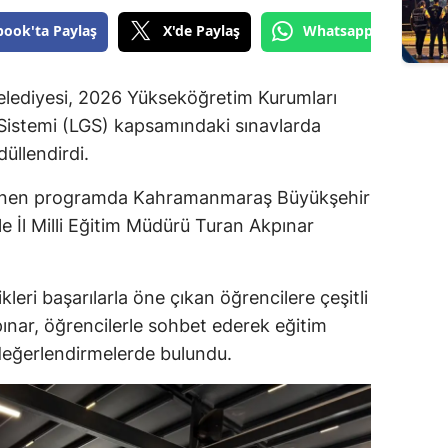
book'ta Paylaş
X'de Paylaş
Whatsapp'tan Gönde
ediyesi, 2026 Yükseköğretim Kurumları
 Sistemi (LGS) kapsamındaki sınavlarda
üllendirdi.
enlenen programda Kahramanmaraş Büyükşehir
le İl Milli Eğitim Müdürü Turan Akpınar
eri başarılarla öne çıkan öğrencilere çeşitli
pınar, öğrencilerle sohbet ederek eğitim
 değerlendirmelerde bulundu.