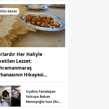
ltür-Sanat
ırlardır Her Haliyle
ketilen Lezzet:
hramanmaraş
rhanasının Hikayesi...
r
Uçakta Fenalaşan
Yolcuya Bakan
Memişoğlu'nun Ekibi
Müdahale Etti