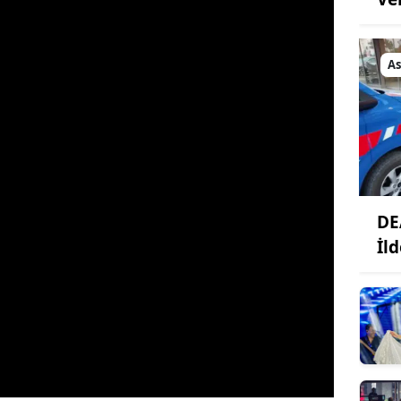
As
DE
İl