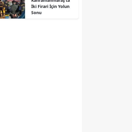
Kahramanmaraş’ta
İki Firari İçin Yolun
r
Sonu