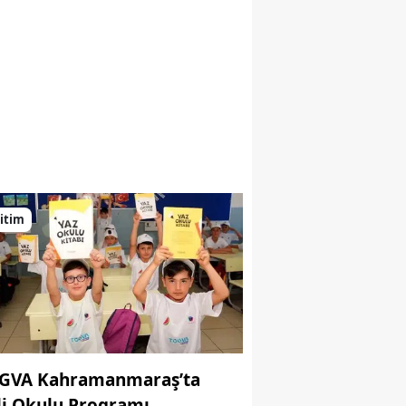
itim
GVA Kahramanmaraş’ta
yda Reis
li Okulu Programı