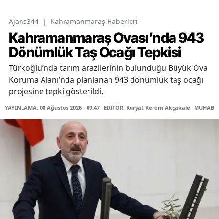
Ajans344
|
Kahramanmaraş Haberleri
Kahramanmaraş Ovası’nda 943
Dönümlük Taş Ocağı Tepkisi
Türkoğlu’nda tarım arazilerinin bulunduğu Büyük Ova
Koruma Alanı’nda planlanan 943 dönümlük taş ocağı
projesine tepki gösterildi.
YAYINLAMA: 08 Ağustos 2026 - 09:47
EDİTÖR: Kürşat Kerem Akçakale
MUHABİR