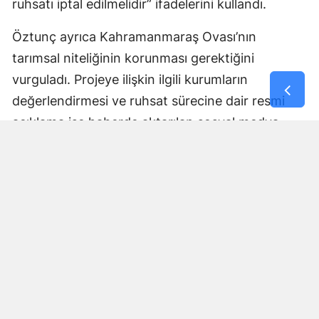
ruhsatı iptal edilmelidir” ifadelerini kullandı.
Öztunç ayrıca Kahramanmaraş Ovası’nın
tarımsal niteliğinin korunması gerektiğini
vurguladı. Projeye ilişkin ilgili kurumların
değerlendirmesi ve ruhsat sürecine dair resmi
açıklama ise haberde aktarılan sosyal medya
paylaşımında yer almadı.
Yorumlar
İsim*
Yorum Yazın (500 Karakter)