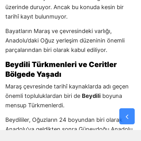
üzerinde duruyor. Ancak bu konuda kesin bir
tarihî kayıt bulunmuyor.
Bayatların Maraş ve çevresindeki varlığı,
Anadolu’daki Oğuz yerleşim düzeninin önemli
parçalarından biri olarak kabul ediliyor.
Beydili Türkmenleri ve Ceritler
Bölgede Yaşadı
Maraş çevresinde tarihî kaynaklarda adı geçen
önemli topluluklardan biri de
Beydili
boyuna
mensup Türkmenlerdi.
Beydililer, Oğuzların 24 boyundan biri olarak
Anadolu’ya geldikten sonra Güneydoğu Anadolu
ve Çukurova çevresine yayıldı. Zamanla Dulkadirli