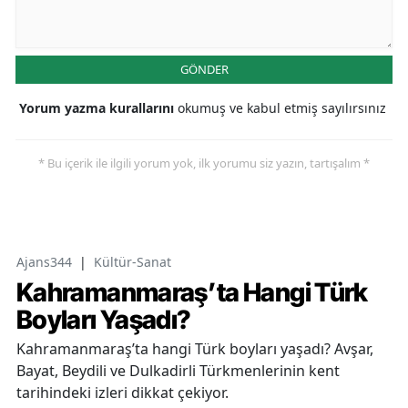
GÖNDER
Yorum yazma kurallarını
okumuş ve kabul etmiş sayılırsınız
* Bu içerik ile ilgili yorum yok, ilk yorumu siz yazın, tartışalım *
Ajans344
|
Kültür-Sanat
Kahramanmaraş’ta Hangi Türk
Boyları Yaşadı?
Kahramanmaraş’ta hangi Türk boyları yaşadı? Avşar,
Bayat, Beydili ve Dulkadirli Türkmenlerinin kent
tarihindeki izleri dikkat çekiyor.