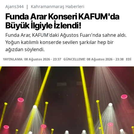
Ajans344
|
Kahramanmaraş Haberleri
Funda Arar Konseri KAFUM'da
Büyük İlgiyle İzlendi!
Funda Arar, KAFUM'daki Ağustos Fuarı'nda sahne aldı.
Yoğun katılımlı konserde sevilen şarkılar hep bir
ağızdan söylendi.
YAYINLAMA: 08 Ağustos 2026 - 23:37
GÜNCELLEME: 08 Ağustos 2026 - 23:38
EDİT