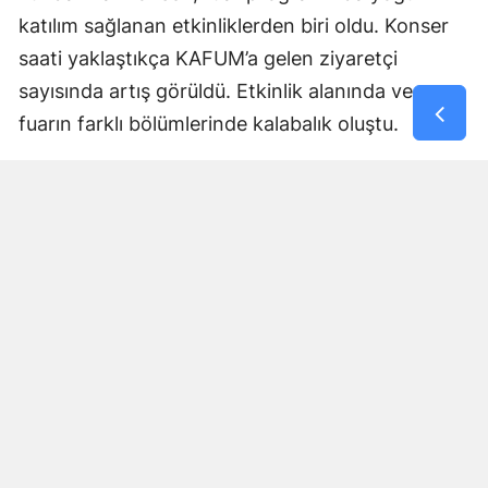
katılım sağlanan etkinliklerden biri oldu. Konser
saati yaklaştıkça KAFUM’a gelen ziyaretçi
sayısında artış görüldü. Etkinlik alanında ve
fuarın farklı bölümlerinde kalabalık oluştu.
Konseri izlemek isteyen vatandaşlar, program
öncesinde alandaki yerlerini aldı. Katılımcılar hem
fuar etkinliklerinden yararlandı hem de Funda
Arar’ın sahne performansını izledi.
Fuar Kültür ve Müziği Bir Araya
Getirdi
Kahramanmaraş Büyükşehir Belediyesi
tarafından düzenlenen Ağustos Fuarı; konserler,
eğlence programları ve çeşitli etkinliklerle kent