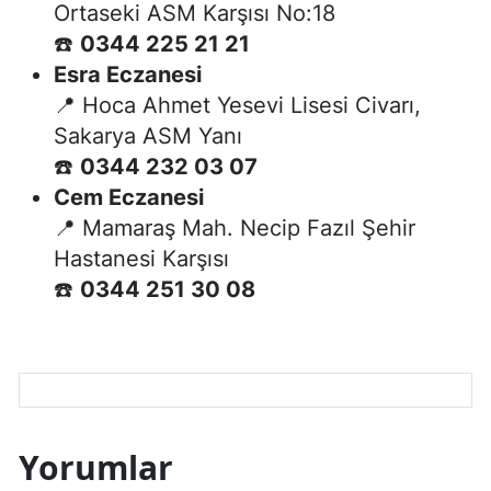
Ortaseki ASM Karşısı No:18
☎️
0344 225 21 21
Esra Eczanesi
📍 Hoca Ahmet Yesevi Lisesi Civarı,
Sakarya ASM Yanı
☎️
0344 232 03 07
Cem Eczanesi
📍 Mamaraş Mah. Necip Fazıl Şehir
Hastanesi Karşısı
☎️
0344 251 30 08
Yorumlar