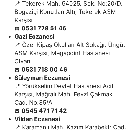
📍 Tekerek Mah. 94025. Sok. No:20/D,
Boğaziçi Konutları Altı, Tekerek ASM
Karşısı
☎️
0531 778 51 46
Gazi Eczanesi
📍 Özel Kipaş Okulları Alt Sokağı, Üngüt
ASM Karşısı, Megapoint Hastanesi
Civarı
☎️
0531 718 00 46
Süleyman Eczanesi
📍 Yörükselim Devlet Hastanesi Acil
Karşısı, Mağralı Mah. Fevzi Çakmak
Cad. No:35/A
☎️
0545 471 71 42
Vildan Eczanesi
📍 Karamanlı Mah. Kazım Karabekir Cad.