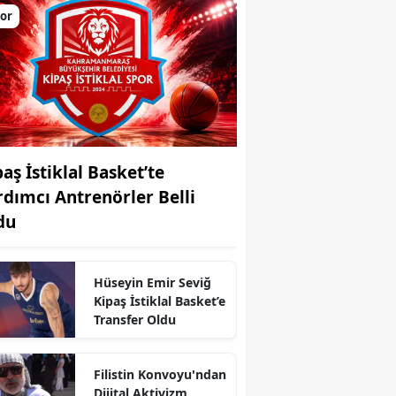
or
aş İstiklal Basket’te
rdımcı Antrenörler Belli
du
Hüseyin Emir Seviğ
Kipaş İstiklal Basket’e
Transfer Oldu
r
Filistin Konvoyu'ndan
Dijital Aktivizm