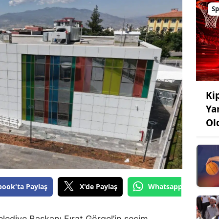
Sp
Kip
Ya
Ol
book'ta Paylaş
X'de Paylaş
Whatsapp'tan Gönde
ediye Başkanı Fırat Görgel’in seçim