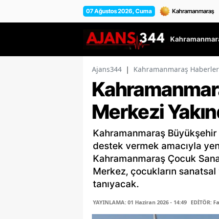
07 Ağustos 2026, Cuma
Kahramanmara
Ajans344
|
Kahramanmaraş Haberler
Kahramanmara
Merkezi Yakınd
Kahramanmaraş Büyükşehir Be
destek vermek amacıyla yeni 
Kahramanmaraş Çocuk Sanat Me
Merkez, çocukların sanatsal 
tanıyacak.
YAYINLAMA: 01 Haziran 2026 - 14:49
EDİTÖR: F