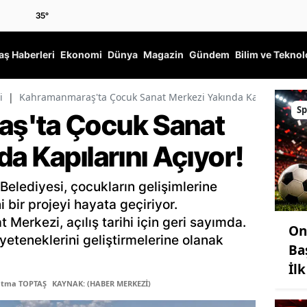
35
°
ş Haberleri
Ekonomi
Dünya
Magazin
Gündem
Bilim ve Teknol
i
|
Kahramanmaraş'ta Çocuk Sanat Merkezi Yakında Kapılarını Açı
Sp
ş'ta Çocuk Sanat
a Kapılarını Açıyor!
lediyesi, çocukların gelişimlerine
bir projeyi hayata geçiriyor.
rkezi, açılış tarihi için geri sayımda.
On
yeteneklerini geliştirmelerine olanak
Ba
İl
atma TOPTAŞ
KAYNAK: (HABER MERKEZİ)