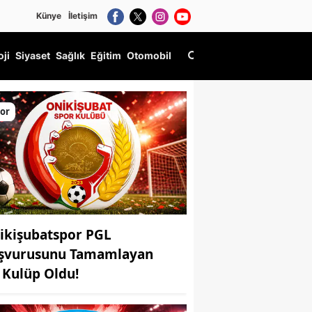
Künye
İletişim
oji
Siyaset
Sağlık
Eğitim
Otomobil
yor!
or
ikişubatspor PGL
şvurusunu Tamamlayan
k Kulüp Oldu!