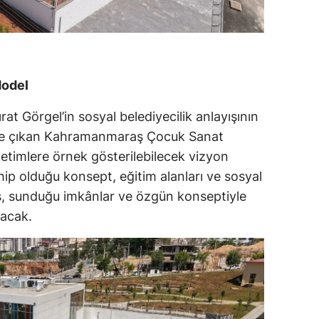
Model
at Görgel’in sosyal belediyecilik anlayışının
öne çıkan Kahramanmaraş Çocuk Sanat
netimlere örnek gösterilebilecek vizyon
ahip olduğu konsept, eğitim alanları ve sosyal
is, sunduğu imkânlar ve özgün konseptiyle
lacak.