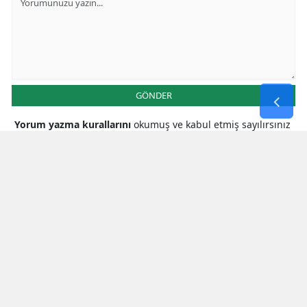
GÖNDER
Yorum yazma kurallarını
okumuş ve kabul etmiş sayılırsınız
* Bu içerik ile ilgili yorum yok, ilk yorumu siz yazın, tartışalım *
SON HABERLER
Milletvekili Şahin’den
Cumhurbaşkanı Erdoğan’a Teşekkür