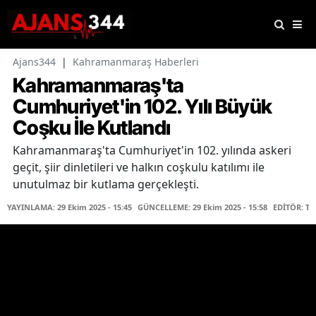
Ajans344
|
Kahramanmaraş Haberleri
Kahramanmaraş'ta
Cumhuriyet'in 102. Yılı Büyük
Coşku İle Kutlandı
Kahramanmaraş'ta Cumhuriyet'in 102. yılında askeri
geçit, şiir dinletileri ve halkın coşkulu katılımı ile
unutulmaz bir kutlama gerçekleşti.
YAYINLAMA: 29 Ekim 2025 - 15:45
GÜNCELLEME: 29 Ekim 2025 - 15:58
EDİTÖR: T