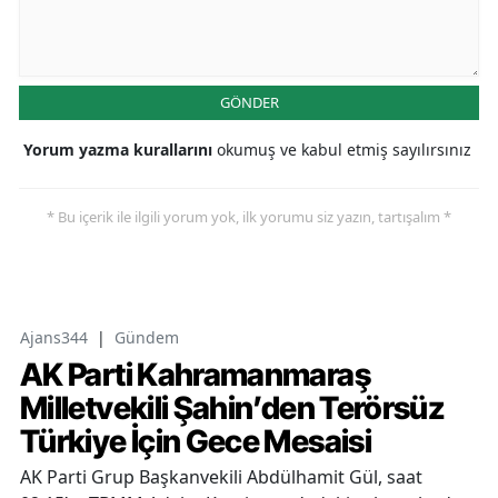
GÖNDER
Yorum yazma kurallarını
okumuş ve kabul etmiş sayılırsınız
* Bu içerik ile ilgili yorum yok, ilk yorumu siz yazın, tartışalım *
Ajans344
|
Gündem
AK Parti Kahramanmaraş
Milletvekili Şahin’den Terörsüz
Türkiye İçin Gece Mesaisi
AK Parti Grup Başkanvekili Abdülhamit Gül, saat