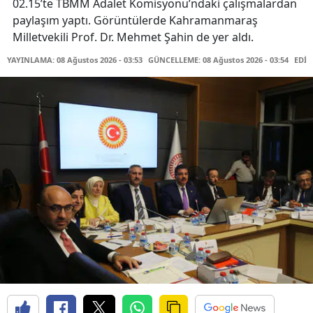
02.15’te TBMM Adalet Komisyonu’ndaki çalışmalardan
paylaşım yaptı. Görüntülerde Kahramanmaraş
Milletvekili Prof. Dr. Mehmet Şahin de yer aldı.
YAYINLAMA: 08 Ağustos 2026 - 03:53
GÜNCELLEME: 08 Ağustos 2026 - 03:54
EDİT