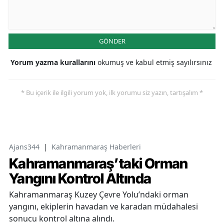
GÖNDER
Yorum yazma kurallarını
okumuş ve kabul etmiş sayılırsınız
* Bu içerik ile ilgili yorum yok, ilk yorumu siz yazın, tartışalım *
Ajans344
|
Kahramanmaraş Haberleri
Kahramanmaraş’taki Orman
Yangını Kontrol Altında
Kahramanmaraş Kuzey Çevre Yolu’ndaki orman
yangını, ekiplerin havadan ve karadan müdahalesi
sonucu kontrol altına alındı.