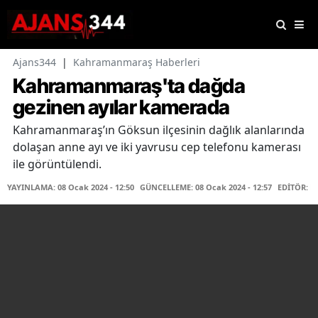
Ajans344
|
Kahramanmaraş Haberleri
Kahramanmaraş'ta dağda
gezinen ayılar kamerada
Kahramanmaraş’ın Göksun ilçesinin dağlık alanlarında
dolaşan anne ayı ve iki yavrusu cep telefonu kamerası
ile görüntülendi.
YAYINLAMA: 08 Ocak 2024 - 12:50
GÜNCELLEME: 08 Ocak 2024 - 12:57
EDİTÖR: H