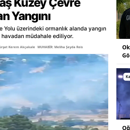
ş Kuzey Çevre
n Yangını
Yolu üzerindeki ormanlık alanda yangın
le havadan müdahale ediliyor.
Ok
ürşat Kerem Akçakale
MUHABİR: Meliha Şeyda Reis
Gö
K
Oğ