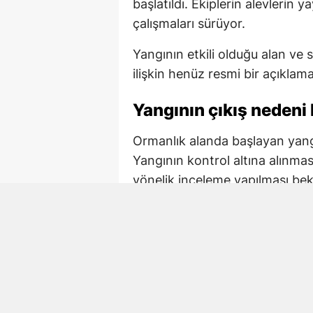
başlatıldı. Ekiplerin alevlerin
çalışmaları sürüyor.
Yangının etkili olduğu alan v
ilişkin henüz resmi bir açıklam
Yangının çıkış nedeni 
Ormanlık alanda başlayan yang
Yangının kontrol altına alınma
yönelik inceleme yapılması bek
Yetkililerden gelecek resmi açı
gören alanın büyüklüğünün net
Bölgede söndürme çal
Kuzey Çevre Yolu çevresindek