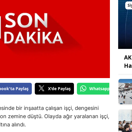
Si
AK 
Ha
book'ta Paylaş
X'de Paylaş
Whatsapp'tan Gönde
inde bir inşaatta çalışan işçi, dengesini
n zemine düştü. Olayda ağır yaralanan işçi,
tına alındı.