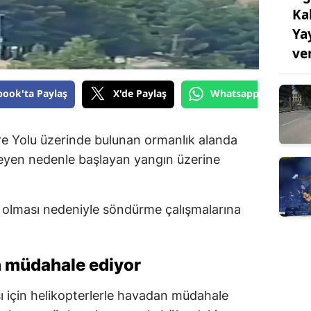
Ka
Ya
ve
book'ta Paylaş
X'de Paylaş
Whatsapp'tan Gönde
 Yolu üzerinde bulunan ormanlık alanda
meyen nedenle başlayan yangın üzerine
i olması nedeniyle söndürme çalışmalarına
n müdahale ediyor
sı için helikopterlerle havadan müdahale