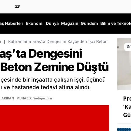
33
°
ş Haberleri
Ekonomi
Dünya
Magazin
Gündem
Bilim ve Teknol
i
|
Kahramanmaraş’ta Dengesini Kaybeden İşçi Beton Zemine Dü
G
ş’ta Dengesini
 Beton Zemine Düştü
çesinde bir inşaatta çalışan işçi, üçüncü
 ve hastanede tedavi altına alındı.
Pro
e ARIKAN
MUHABİR: Yadigar Jira
'K
Gü