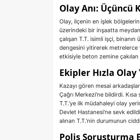
Olay Anı: Üçüncü 
Olay, ilçenin en işlek bölgele
üzerindeki bir inşaatta meydana
çalışan T.T. isimli işçi, binan
dengesini yitirerek metrelerce
etkisiyle beton zemine çakılan i
Ekipler Hızla Olay
Kazayı gören mesai arkadaşlar
Çağrı Merkezi’ne bildirdi. Kısa 
T.T.’ye ilk müdahaleyi olay yeri
Devlet Hastanesi’ne sevk edil
alınan T.T.’nin durumunun ciddi
Polis Soruşturma B