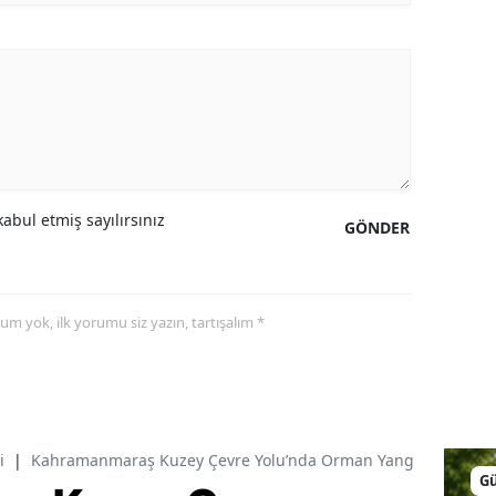
abul etmiş sayılırsınız
GÖNDER
yorum yok, ilk yorumu siz yazın, tartışalım *
i
|
Kahramanmaraş Kuzey Çevre Yolu’nda Orman Yangını
G