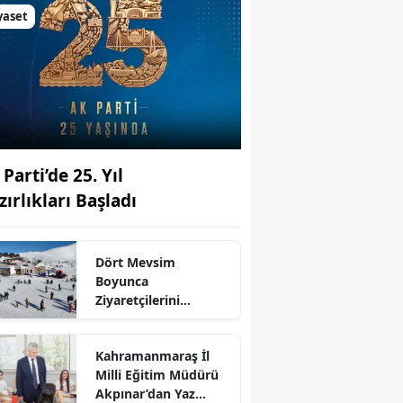
yaset
Parti’de 25. Yıl
zırlıkları Başladı
Dört Mevsim
r
Boyunca
Ziyaretçilerini
Ağırlıyor:
Yedikuyular’ın Adı
Kahramanmaraş İl
Nereden Geliyor?
Milli Eğitim Müdürü
Akpınar’dan Yaz