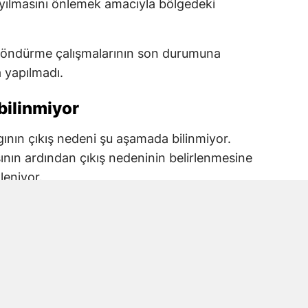
 yayılmasını önlemek amacıyla bölgedeki
e söndürme çalışmalarının son durumuna
a yapılmadı.
bilinmiyor
ının çıkış nedeni şu aşamada bilinmiyor.
sının ardından çıkış nedeninin belirlenmesine
leniyor.
klamalarla birlikte yangının nedeni ve zarar
leşmesi bekleniyor.
ışmaları sürüyor
i yangına müdahale devam ediyor. Havadan