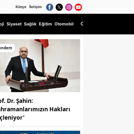
Künye
İletişim
oji
Siyaset
Sağlık
Eğitim
Otomobil
ştü
ündem
f. Dr. Şahin:
ahramanlarımızın Hakları
çleniyor'