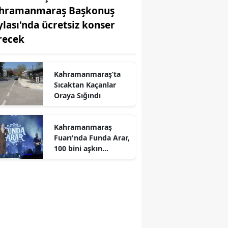
hramanmaraş Başkonuş
ylası'nda ücretsiz konser
recek
r
Kahramanmaraş’ta
Sıcaktan Kaçanlar
Oraya Sığındı
Kahramanmaraş
Fuarı'nda Funda Arar,
100 bini aşkın
dinleyiciyle coşkulu
bir konser verdi