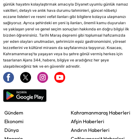
günlük hayatını kolaylaştırmak amacıyla Diyanet uyumlu günlük namaz
vakitleri, detaylı ve anlık hava durumu tahminleri, güncel nöbetçi
eczane listeleri ve resmi vefat ilanları gibi bilgilere kolayca ulaşmanızı
sağlıyoruz. Ayrıca şehirdeki en yeni iş ilanları, önemli kamu duyuruları
ve yaklaşan yerel ve genel seçim sonuçları hakkında en doğru bilgiyi ilk
bizden öğrenirsiniz. Tarihi Maraş depremi gibi toplumsal hafızamızda
yer eden olayları unutmadan, şehrimizin eşsiz gastronomisini, yöresel
lezzetlerini ve kültürel mirasını da sayfalarımıza taşıyoruz. Kısacası,
Kahramanmaraş'ta yaşayan veya bu şehre gönül vermiş herkes için
tasarlanan Ajans 344, habere, bilgiye ve aradığınız her şeye
ulaşabileceğiniz tek ve en güvenilir adrestir.
Gündem
Kahramanmaraş Haberleri
Ekonomi
Afşin Haberleri
Dünya
Andırın Haberleri
Magazin
Çağlayancerit Haberleri