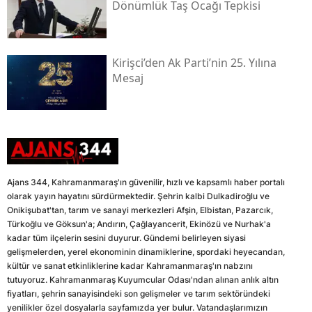
Dönümlük Taş Ocağı Tepkisi
Kirişci’den Ak Parti’nin 25. Yılına
Mesaj
Ajans 344, Kahramanmaraş'ın güvenilir, hızlı ve kapsamlı haber portalı
olarak yayın hayatını sürdürmektedir. Şehrin kalbi Dulkadiroğlu ve
Onikişubat'tan, tarım ve sanayi merkezleri Afşin, Elbistan, Pazarcık,
Türkoğlu ve Göksun'a; Andırın, Çağlayancerit, Ekinözü ve Nurhak'a
kadar tüm ilçelerin sesini duyurur. Gündemi belirleyen siyasi
gelişmelerden, yerel ekonominin dinamiklerine, spordaki heyecandan,
kültür ve sanat etkinliklerine kadar Kahramanmaraş'ın nabzını
tutuyoruz. Kahramanmaraş Kuyumcular Odası'ndan alınan anlık altın
fiyatları, şehrin sanayisindeki son gelişmeler ve tarım sektöründeki
yenilikler özel dosyalarla sayfamızda yer bulur. Vatandaşlarımızın