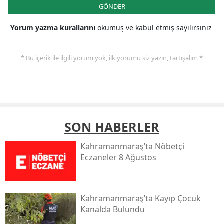
GÖNDER
Yorum yazma kurallarını
okumuş ve kabul etmiş sayılırsınız
* Bu içerik ile ilgili yorum yok, ilk yorumu siz yazın, tartışalım *
SON HABERLER
Kahramanmaraş’ta Nöbetçi
Eczaneler 8 Ağustos
Kahramanmaraş’ta Kayıp Çocuk
Kanalda Bulundu