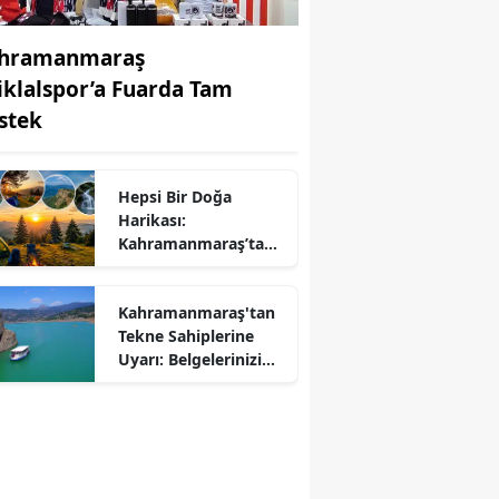
hramanmaraş
tiklalspor’a Fuarda Tam
stek
Hepsi Bir Doğa
Harikası:
r
Kahramanmaraş’ta
Kamp ve Piknik
Yapılabilecek En
Kahramanmaraş'tan
Güzel Alanlar
Tekne Sahiplerine
Uyarı: Belgelerinizi
Kontrol Edin!