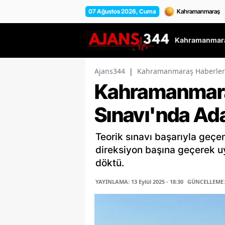
07 Ağustos 2026, Cuma
Kahramanmara
Ajans344
|
Kahramanmaraş Haberler
Kahramanmara
Sınavı'nda Ad
Teorik sınavı başarıyla geç
direksiyon başına geçerek u
döktü.
YAYINLAMA: 13 Eylül 2025 - 18:30
GÜNCELLEME: 1