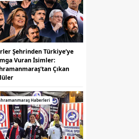
irler Şehrinden Türkiye’ye
mga Vuran İsimler:
hramanmaraş’tan Çıkan
MUHABİR: Elife Karaarslan
lüler
ahramanmaraş Haberleri