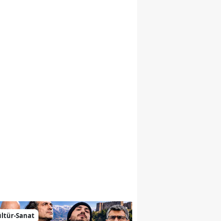
emiz
ltür-Sanat