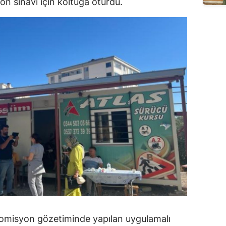
on sınavı için koltuğa oturdu.
ı komisyon gözetiminde yapılan uygulamalı