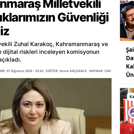
araş Milletvekili
klarımızın Güvenliği
iz
ekili Zuhal Karakoç, Kahramanmaraş ve
Şa
le dijital riskleri inceleyen komisyonun
Da
çıkladı.
Ka
E: 07 Ağustos 2026 - 03:42
EDİTÖR: Sema AKÇAKALE
KAYNAK: (HABER MERKEZİ)
Ün
K