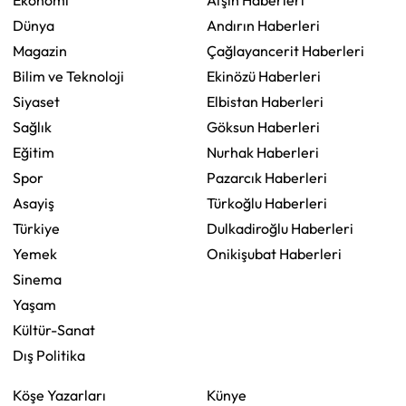
Ekonomi
Afşin Haberleri
Dünya
Andırın Haberleri
Magazin
Çağlayancerit Haberleri
Bilim ve Teknoloji
Ekinözü Haberleri
Siyaset
Elbistan Haberleri
Sağlık
Göksun Haberleri
Eğitim
Nurhak Haberleri
Spor
Pazarcık Haberleri
Asayiş
Türkoğlu Haberleri
Türkiye
Dulkadiroğlu Haberleri
Yemek
Onikişubat Haberleri
Sinema
Yaşam
Kültür-Sanat
Dış Politika
Köşe Yazarları
Künye