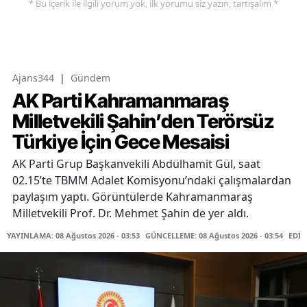
* Bu içerik ile ilgili yorum yok, ilk yorumu siz yazın, tartışalım *
Ajans344
|
Gündem
AK Parti Kahramanmaraş
Milletvekili Şahin’den Terörsüz
Türkiye İçin Gece Mesaisi
AK Parti Grup Başkanvekili Abdülhamit Gül, saat
02.15’te TBMM Adalet Komisyonu’ndaki çalışmalardan
paylaşım yaptı. Görüntülerde Kahramanmaraş
Milletvekili Prof. Dr. Mehmet Şahin de yer aldı.
YAYINLAMA: 08 Ağustos 2026 - 03:53
GÜNCELLEME: 08 Ağustos 2026 - 03:54
EDİT