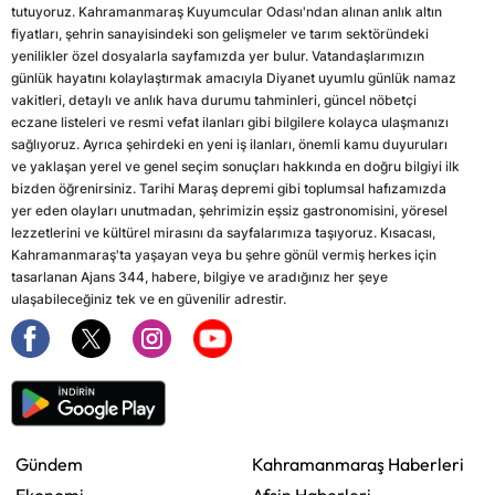
tutuyoruz. Kahramanmaraş Kuyumcular Odası'ndan alınan anlık altın
fiyatları, şehrin sanayisindeki son gelişmeler ve tarım sektöründeki
yenilikler özel dosyalarla sayfamızda yer bulur. Vatandaşlarımızın
günlük hayatını kolaylaştırmak amacıyla Diyanet uyumlu günlük namaz
vakitleri, detaylı ve anlık hava durumu tahminleri, güncel nöbetçi
eczane listeleri ve resmi vefat ilanları gibi bilgilere kolayca ulaşmanızı
sağlıyoruz. Ayrıca şehirdeki en yeni iş ilanları, önemli kamu duyuruları
ve yaklaşan yerel ve genel seçim sonuçları hakkında en doğru bilgiyi ilk
bizden öğrenirsiniz. Tarihi Maraş depremi gibi toplumsal hafızamızda
yer eden olayları unutmadan, şehrimizin eşsiz gastronomisini, yöresel
lezzetlerini ve kültürel mirasını da sayfalarımıza taşıyoruz. Kısacası,
Kahramanmaraş'ta yaşayan veya bu şehre gönül vermiş herkes için
tasarlanan Ajans 344, habere, bilgiye ve aradığınız her şeye
ulaşabileceğiniz tek ve en güvenilir adrestir.
Gündem
Kahramanmaraş Haberleri