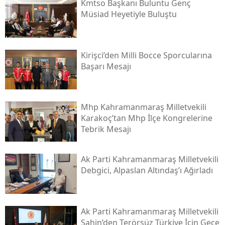
Kmtso Başkanı Buluntu Genç
Müsi̇ad Heyetiyle Buluştu
Kirişci’den Milli Bocce Sporcularına
Başarı Mesajı
Mhp Kahramanmaraş Milletvekili
Karakoç’tan Mhp İlçe Kongrelerine
Tebrik Mesajı
Ak Parti Kahramanmaraş Milletvekili
Debgici, Alpaslan Altındaş’ı Ağırladı
Ak Parti Kahramanmaraş Milletvekili
Şahin’den Terörsüz Türkiye İçin Gece