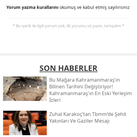
Yorum yazma kurallarını
okumuş ve kabul etmiş sayılırsınız
* Bu içerik ile ilgili yorum yok, ilk yorumu siz yazın, tartışalım *
SON HABERLER
Bu Mağara Kahramanmaraş’ın
Bilinen Tarihini Değiştiriyor!
Kahramanmaraş'ın En Eski Yerleşim
İzleri
Zuhal Karakoç’tan Tbmm’de Şehit
Yakınları Ve Gaziler Mesajı