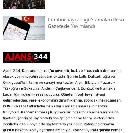
Cumhurbaşkanlığı Atamaları Resmi
Gazete’de Yayımlandı
Ajans 344, Kahramanmaraş'ın güvenilir, hızlı ve kapsamlı haber portalı
olarak yayın hayatını sürdürmektedir. Şehrin kalbi Dulkadiroğlu ve
Onikişubat'tan, tarım ve sanayi merkezleri Afşin, Elbistan, Pazarcık,
Türkoğlu ve Göksun'a; Andırın, Çağlayancerit, Ekinözü ve Nurhak'a
kadar tüm ilçelerin sesini duyurur. Gündemi belirleyen siyasi
gelişmelerden, yerel ekonominin dinamiklerine, spordaki heyecandan,
kültür ve sanat etkinliklerine kadar Kahramanmaraş'ın nabzını
tutuyoruz. Kahramanmaraş Kuyumcular Odası'ndan alınan anlık altın
fiyatları, şehrin sanayisindeki son gelişmeler ve tarım sektöründeki
yenilikler özel dosyalarla sayfamızda yer bulur. Vatandaşlarımızın
günlük hayatını kolaylaştırmak amacıyla Diyanet uyumlu günlük namaz