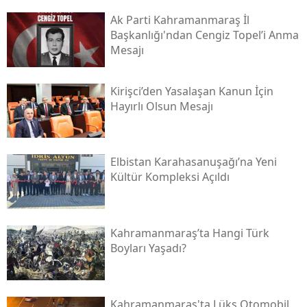
Ak Parti Kahramanmaraş İl
Başkanlığı'ndan Cengiz Topel’i Anma
Mesajı
Kirişci’den Yasalaşan Kanun İçin
Hayırlı Olsun Mesajı
Elbistan Karahasanuşağı’na Yeni
Kültür Kompleksi Açıldı
Kahramanmaraş’ta Hangi Türk
Boyları Yaşadı?
Kahramanmaraş'ta Lüks Otomobil