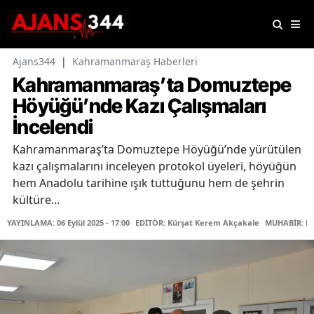
Ajans344
|
Kahramanmaraş Haberleri
Kahramanmaraş’ta Domuztepe
Höyüğü’nde Kazı Çalışmaları
İncelendi
Kahramanmaraş’ta Domuztepe Höyüğü’nde yürütülen
kazı çalışmalarını inceleyen protokol üyeleri, höyüğün
hem Anadolu tarihine ışık tuttuğunu hem de şehrin
kültüre...
YAYINLAMA: 06 Eylül 2025 - 17:00
EDİTÖR: Kürşat Kerem Akçakale
MUHABİR: Fa