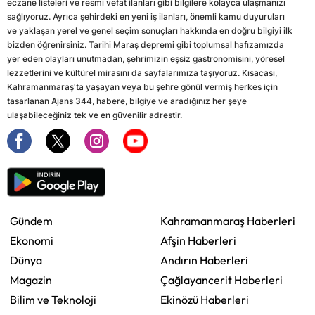
eczane listeleri ve resmi vefat ilanları gibi bilgilere kolayca ulaşmanızı
sağlıyoruz. Ayrıca şehirdeki en yeni iş ilanları, önemli kamu duyuruları
ve yaklaşan yerel ve genel seçim sonuçları hakkında en doğru bilgiyi ilk
bizden öğrenirsiniz. Tarihi Maraş depremi gibi toplumsal hafızamızda
yer eden olayları unutmadan, şehrimizin eşsiz gastronomisini, yöresel
lezzetlerini ve kültürel mirasını da sayfalarımıza taşıyoruz. Kısacası,
Kahramanmaraş'ta yaşayan veya bu şehre gönül vermiş herkes için
tasarlanan Ajans 344, habere, bilgiye ve aradığınız her şeye
ulaşabileceğiniz tek ve en güvenilir adrestir.
Gündem
Kahramanmaraş Haberleri
Ekonomi
Afşin Haberleri
Dünya
Andırın Haberleri
Magazin
Çağlayancerit Haberleri
Bilim ve Teknoloji
Ekinözü Haberleri