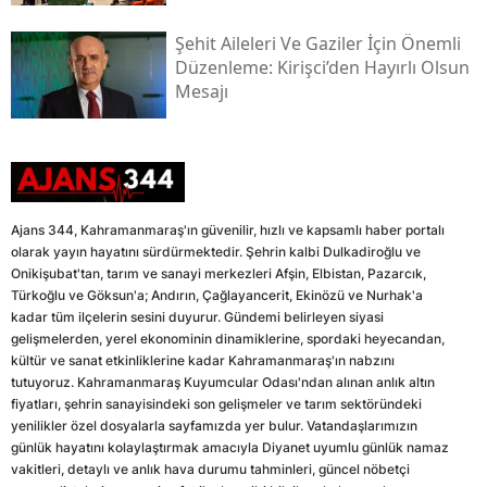
Şehit Aileleri Ve Gaziler İçin Önemli
Düzenleme: Kirişci’den Hayırlı Olsun
Mesajı
Ajans 344, Kahramanmaraş'ın güvenilir, hızlı ve kapsamlı haber portalı
olarak yayın hayatını sürdürmektedir. Şehrin kalbi Dulkadiroğlu ve
Onikişubat'tan, tarım ve sanayi merkezleri Afşin, Elbistan, Pazarcık,
Türkoğlu ve Göksun'a; Andırın, Çağlayancerit, Ekinözü ve Nurhak'a
kadar tüm ilçelerin sesini duyurur. Gündemi belirleyen siyasi
gelişmelerden, yerel ekonominin dinamiklerine, spordaki heyecandan,
kültür ve sanat etkinliklerine kadar Kahramanmaraş'ın nabzını
tutuyoruz. Kahramanmaraş Kuyumcular Odası'ndan alınan anlık altın
fiyatları, şehrin sanayisindeki son gelişmeler ve tarım sektöründeki
yenilikler özel dosyalarla sayfamızda yer bulur. Vatandaşlarımızın
günlük hayatını kolaylaştırmak amacıyla Diyanet uyumlu günlük namaz
vakitleri, detaylı ve anlık hava durumu tahminleri, güncel nöbetçi