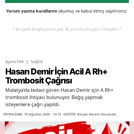
Yorum yazma kurallarını
okumuş ve kabul etmiş sayılırsınız
* Bu içerik ile ilgili yorum yok, ilk yorumu siz yazın, tartışalım *
Ajans344
|
Sağlık
Hasan Demir İçin Acil A Rh+
Trombosit Çağrısı
Malatya’da tedavi gören Hasan Demir için A Rh+
trombosit ihtiyacı bulunuyor. Bağış yapmak
isteyenlere çağrı yapıldı.
YAYINLAMA: 10 Ağustos 2026 - 13:13
EDİTÖR: Kürşat Kerem Akçakale