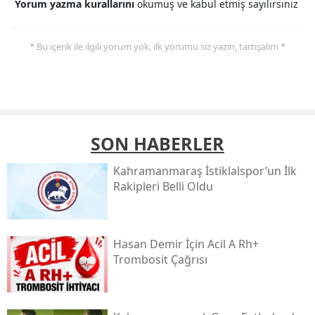
Yorum yazma kurallarını
okumuş ve kabul etmiş sayılırsınız
* Bu içerik ile ilgili yorum yok, ilk yorumu siz yazın, tartışalım *
SON HABERLER
Kahramanmaraş İstiklalspor’un İlk
Rakipleri Belli Oldu
Hasan Demir İçin Acil A Rh+
Trombosit Çağrısı