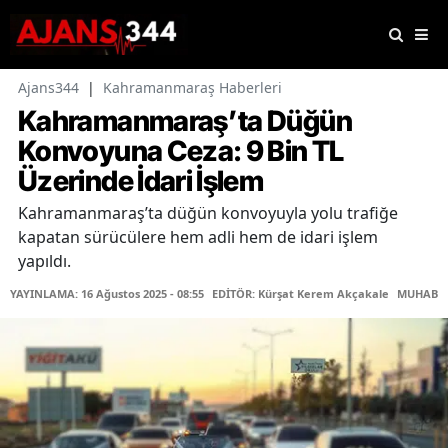
Ajans344
|
Kahramanmaraş Haberleri
Kahramanmaraş’ta Düğün
Konvoyuna Ceza: 9 Bin TL
Üzerinde İdari İşlem
Kahramanmaraş’ta düğün konvoyuyla yolu trafiğe
kapatan sürücülere hem adli hem de idari işlem
yapıldı.
YAYINLAMA: 16 Ağustos 2025 - 08:55
EDİTÖR: Kürşat Kerem Akçakale
MUHABİR: