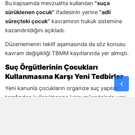
Bu kapsamda mevzuatta kullanılan
“suça
sürüklenen çocuk”
ifadesinin yerine
“adli
süreçteki çocuk”
kavramının hukuk sistemine
kazandırıldığını açıkladı.
Düzenlemenin teklif aşamasında da söz konusu
kavram değişikliği TBMM kayıtlarında yer almıştı.
Suç Örgütlerinin Çocukları
Kullanmasına Karşı Yeni Tedbirler
Yeni kanunla çocukların organize suç yapıları
tarafından kullanılmasına karşı mücadelede yeni
araçlar oluşturuluyor.
Bakan Gürlek, çocukların suç örgütleri ve sokak
çeteleri tarafından kullanılmasının önlenmesine