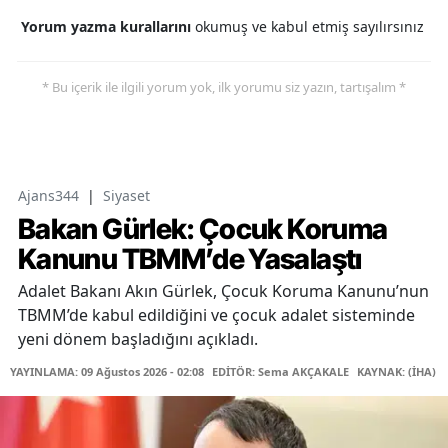
Yorum yazma kurallarını
okumuş ve kabul etmiş sayılırsınız
* Bu içerik ile ilgili yorum yok, ilk yorumu siz yazın, tartışalım *
Ajans344
|
Siyaset
Bakan Gürlek: Çocuk Koruma
Kanunu TBMM’de Yasalaştı
Adalet Bakanı Akın Gürlek, Çocuk Koruma Kanunu’nun
TBMM’de kabul edildiğini ve çocuk adalet sisteminde
yeni dönem başladığını açıkladı.
YAYINLAMA: 09 Ağustos 2026 - 02:08
EDİTÖR: Sema AKÇAKALE
KAYNAK: (İHA)