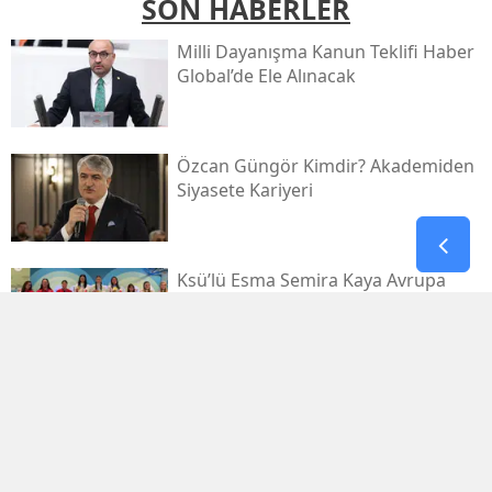
SON HABERLER
Milli Dayanışma Kanun Teklifi Haber
Global’de Ele Alınacak
Özcan Güngör Kimdir? Akademiden
Siyasete Kariyeri
Ksü’lü Esma Semira Kaya Avrupa
İkincisi Oldu
Kahramanmaraş Fuarı'nda Ekin
Uzunlar Konseriyle Karadeniz
Rüzgârı Esecek!