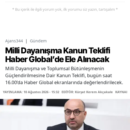
* Bu içerik ile ilgili yorum yok, ilk yorumu siz yazın, tartışalım *
Ajans344
|
Gündem
Milli Dayanışma Kanun Teklifi
Haber Global’de Ele Alınacak
Milli Dayanışma ve Toplumsal Bütünleşmenin
Güçlendirilmesine Dair Kanun Teklifi, bugün saat
16.00’da Haber Global ekranlarında değerlendirilecek.
YAYINLAMA: 10 Ağustos 2026 - 15:32
EDİTÖR: Kürşat Kerem Akçakale
KAYNAK: 