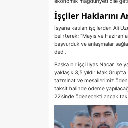
ekonomik mağduriyeti dile geti
İşçiler Haklarını A
İsyana katılan işçilerden Ali Uz
belirterek; “Mayıs ve Haziran 
başvurduk ve anlaşmalar sağl
dedi.
Başka bir işçi İlyas Nacar ise 
yaklaşık 3,5 yıldır Mak Grup’ta
tazminat ve mesailerimiz öde
taksit halinde ödeme yapılacağı
22’sinde ödenecekti ancak taks