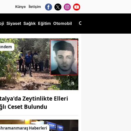
Künye
İletişim
oji
Siyaset
Sağlık
Eğitim
Otomobil
 Etti
ündem
talya'da Zeytinlikte Elleri
ğlı Ceset Bulundu
ahramanmaraş Haberleri