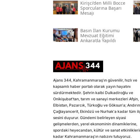
Kirişci’den Milli Bocce
Sporcularına Başarı
Mesajı
Basın İlan Kurumu
Mevzuat Eğitimi
Ankara’da Yapıldı
Ajans 344, Kahramanmaraş'ın güvenilir, hızlı ve
kapsamlı haber portalı olarak yayın hayatını
sürdürmektedir. Şehrin kalbi Dulkadiroğlu ve
Onikişubat'tan, tarım ve sanayi merkezleri Afşin,
Elbistan, Pazarcık, Türkoğlu ve Göksun'a; Andırın
Çağlayancerit, Ekinözü ve Nurhak'a kadar tüm il
sesini duyurur. Gündemi belirleyen siyasi
gelişmelerden, yerel ekonominin dinamiklerine,
spordaki heyecandan, kültür ve sanat etkinlikler
kadar Kahramanmaraş'ın nabzını tutuyoruz.