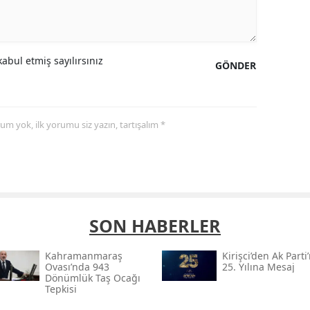
abul etmiş sayılırsınız
GÖNDER
yorum yok, ilk yorumu siz yazın, tartışalım *
SON HABERLER
Kahramanmaraş
Kirişci’den Ak Parti
Ovası’nda 943
25. Yılına Mesaj
Dönümlük Taş Ocağı
Tepkisi