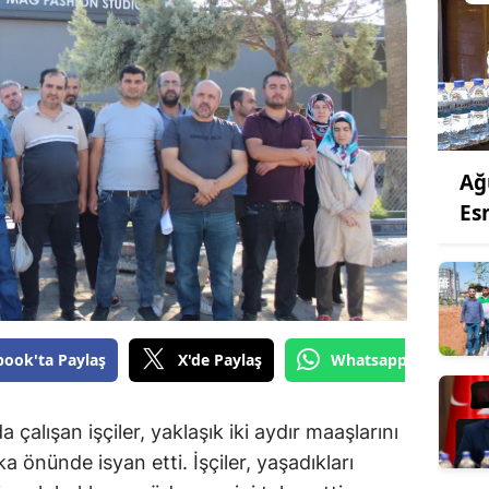
Ağ
Es
book'ta Paylaş
X'de Paylaş
Whatsapp'tan Gönde
çalışan işçiler, yaklaşık iki aydır maaşlarını
a önünde isyan etti. İşçiler, yaşadıkları