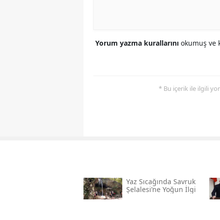
Yorum yazma kurallarını
okumuş ve k
* Bu içerik ile ilgili 
Yaz Sıcağında Savruk
Şelalesi’ne Yoğun İlgi