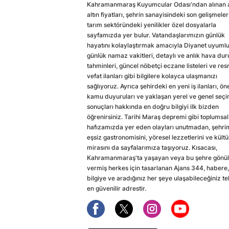
Kahramanmaraş Kuyumcular Odası'ndan alınan a
altın fiyatları, şehrin sanayisindeki son gelişmeler
tarım sektöründeki yenilikler özel dosyalarla
sayfamızda yer bulur. Vatandaşlarımızın günlük
hayatını kolaylaştırmak amacıyla Diyanet uyuml
günlük namaz vakitleri, detaylı ve anlık hava du
tahminleri, güncel nöbetçi eczane listeleri ve res
vefat ilanları gibi bilgilere kolayca ulaşmanızı
sağlıyoruz. Ayrıca şehirdeki en yeni iş ilanları, ön
kamu duyuruları ve yaklaşan yerel ve genel seç
sonuçları hakkında en doğru bilgiyi ilk bizden
öğrenirsiniz. Tarihi Maraş depremi gibi toplumsal
hafızamızda yer eden olayları unutmadan, şehri
eşsiz gastronomisini, yöresel lezzetlerini ve kültü
mirasını da sayfalarımıza taşıyoruz. Kısacası,
Kahramanmaraş'ta yaşayan veya bu şehre gönül
vermiş herkes için tasarlanan Ajans 344, habere,
bilgiye ve aradığınız her şeye ulaşabileceğiniz te
en güvenilir adrestir.