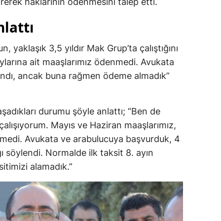
rerek haklarının ödenmesini talep etti.
nlattı
un, yaklaşık 3,5 yıldır Mak Grup’ta çalıştığını
aylarına ait maaşlarımız ödenmedi. Avukata
andı, ancak buna rağmen ödeme almadık”
yaşadıkları durumu şöyle anlattı; “Ben de
 çalışıyorum. Mayıs ve Haziran maaşlarımız,
nmedi. Avukata ve arabulucuya başvurduk, 4
 söylendi. Normalde ilk taksit 8. ayın
itimizi alamadık.”