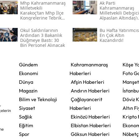
Mhp Kahramanmaraş
Ak Parti
Milletvekili
Kahramanmaraş
Karakoç’tan Mhp İlçe
Milletvekili Debgici
Kongrelerine Tebrik
Alpaslan Altındaş’ı
Mesajı
Ağırladı
Okul Saldırılarının
Bu Hafta Yatırımcı
Ardından 3 Bakanlık
En Çok Altın
Düğmeye Bastı: 30
Kazandırdı!
Bin Personel Alınacak
Gündem
Kahramanmaraş
Köşe Ya
Ekonomi
Haberleri
Foto Ga
Dünya
Afşin Haberleri
Manşet
Magazin
Andırın Haberleri
İstanbu
Bilim ve Teknoloji
Çağlayancerit
Döviz K
,
Siyaset
Haberleri
Altın Fi
çelerin
Sağlık
Ekinözü Haberleri
Kripto 
Eğitim
Elbistan Haberleri
Ekonom
ine
Spor
Göksun Haberleri
Nöbetç