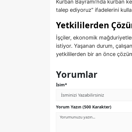
Kurban Bayramı’nda kurban kes
talep ediyoruz” ifadelerini kulla
Yetkililerden Çöz
İşçiler, ekonomik mağduriyetle
istiyor. Yaşanan durum, çalışa
yetkililerden bir an önce çözü
Yorumlar
İsim*
Yorum Yazın (500 Karakter)