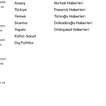
nlık
Asayiş
Nurhak Haberleri
 ve
Türkiye
Pazarcık Haberleri
Yemek
Türkoğlu Haberleri
u
Sinema
Dulkadiroğlu Haberleri
rumu
Yaşam
Onikişubat Haberleri
mi
Kültür-Sanat
emli
Dış Politika
im
mizin
rel
k ve