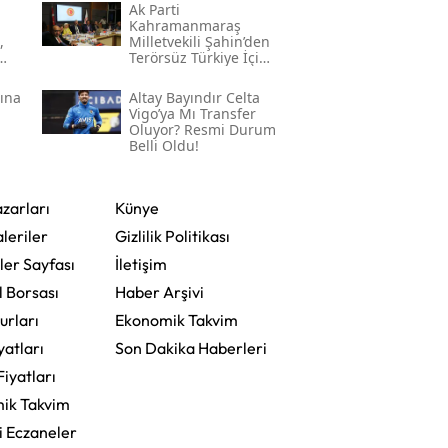
Ak Parti
Kahramanmaraş
,
Milletvekili Şahin’den
Terörsüz Türkiye İçin
Gece Mesaisi
sına
Altay Bayındır Celta
Vigo’ya Mı Transfer
Oluyor? Resmi Durum
Belli Oldu!
zarları
Künye
leriler
Gizlilik Politikası
ler Sayfası
İletişim
l Borsası
Haber Arşivi
urları
Ekonomik Takvim
yatları
Son Dakika Haberleri
Fiyatları
ik Takvim
i Eczaneler