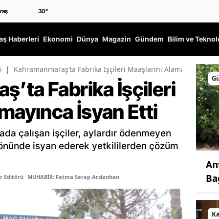
30
°
ş Haberleri
Ekonomi
Dünya
Magazin
Gündem
Bilim ve Teknol
i
|
Kahramanmaraş’ta Fabrika İşçileri Maaşlarını Alamayınca İsyan
G
’ta Fabrika İşçileri
mayınca İsyan Etti
da çalışan işçiler, aylardır ödenmeyen
 önünde isyan ederek yetkililerden çözüm
An
Ba
r Editörü
MUHABİR: Fatma Serap Arslanhan
K