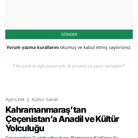
GÖNDER
Yorum yazma kurallarını
okumuş ve kabul etmiş sayılırsınız
* Bu içerik ile ilgili yorum yok, ilk yorumu siz yazın, tartışalım *
Ajans344
|
Kültür-Sanat
Kahramanmaraş’tan
Çeçenistan’a Anadil ve Kültür
Yolculuğu
Çeçenistan Cumhurbaşkanı Ramazan Kadirov ile